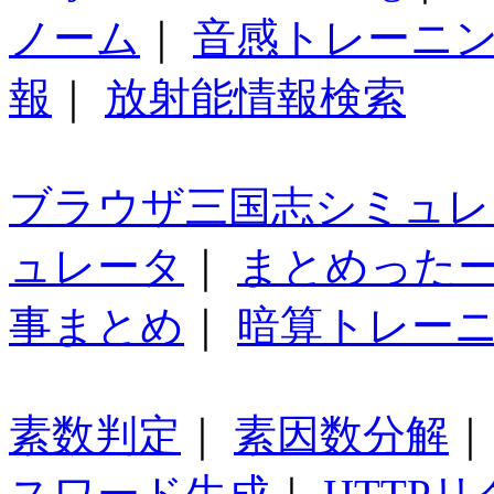
ノーム
｜
音感トレーニ
報
｜
放射能情報検索
ブラウザ三国志シミュレ
ュレータ
｜
まとめった
事まとめ
｜
暗算トレー
素数判定
｜
素因数分解