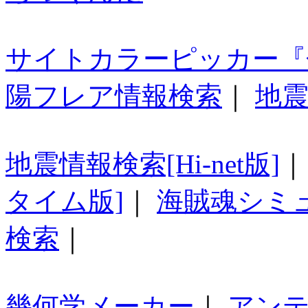
サイトカラーピッカー『
陽フレア情報検索
｜
地震
地震情報検索[Hi-net版]
タイム版]
｜
海賊魂シミ
検索
｜
幾何学メーカー
｜
アン