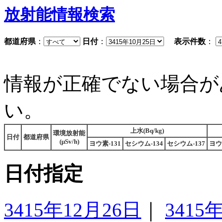
放射能情報検索
都道府県
：
日付
：
表示件数
：
情報が正確でない場合が
い。
上水(Bq/kg)
環境放射能
日付
都道府県
(μSv/h)
ヨウ素-131
セシウム-134
セシウム-137
ヨウ
日付指定
3415年12月26日
｜
3415