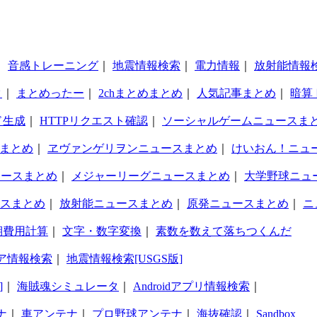
｜
音感トレーニング
｜
地震情報検索
｜
電力情報
｜
放射能情報
タ
｜
まとめったー
｜
2chまとめまとめ
｜
人気記事まとめ
｜
暗算
ド生成
｜
HTTPリクエスト確認
｜
ソーシャルゲームニュースま
まとめ
｜
ヱヴァンゲリヲンニュースまとめ
｜
けいおん！ニュ
ュースまとめ
｜
メジャーリーグニュースまとめ
｜
大学野球ニュ
スまとめ
｜
放射能ニュースまとめ
｜
原発ニュースまとめ
｜
ニ
期費用計算
｜
文字・数字変換
｜
素数を数えて落ちつくんだ
ア情報検索
｜
地震情報検索[USGS版]
]
｜
海賊魂シミュレータ
｜
Androidアプリ情報検索
｜
ナ
｜
車アンテナ
｜
プロ野球アンテナ
｜
海抜確認
｜
Sandbox