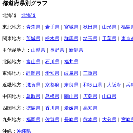
都道府県別グラフ
北海道：
北海道
東北地方：
青森県
｜
岩手県
｜
宮城県
｜
秋田県
｜
山形県
｜
福島
関東地方：
茨城県
｜
栃木県
｜
群馬県
｜
埼玉県
｜
千葉県
｜
東京
甲信越地方：
山梨県
｜
長野県
｜
新潟県
北陸地方：
富山県
｜
石川県
｜
福井県
東海地方：
静岡県
｜
愛知県
｜
岐阜県
｜
三重県
近畿地方：
滋賀県
｜
京都府
｜
奈良県
｜
和歌山県
｜
大阪府
｜
兵
中国地方：
鳥取県
｜
島根県
｜
岡山県
｜
広島県
｜
山口県
四国地方：
徳島県
｜
香川県
｜
愛媛県
｜
高知県
九州地方：
福岡県
｜
佐賀県
｜
長崎県
｜
熊本県
｜
大分県
｜
宮崎
沖縄：
沖縄県