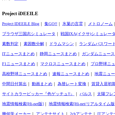
Project iDEEILE
Project IDEEILE Blog
｜
集GO!!
｜
氷菓の言霊
｜
メトロノーム
ブラウザ三国志シミュレータ
｜
戦国IXA(イクサ)シミュレー
素数判定
｜
素因数分解
｜
ドラムマシン
｜
ランダムパスワー
ITニュースまとめ
｜
静岡ニュースまとめ
｜
ガンダムニュース
F1ニュースまとめ
｜
マクロスニュースまとめ
｜
プロ野球ニ
高校野球ニュースまとめ
｜
速報ニュースまとめ
｜
地震ニュー
中間日付算出
｜
動画まとめ
｜
為替レート変換
｜
賃貸入居初
サイトカラーピッカー『色ゲッチュ!!』
｜
バルス
｜
太陽フレ
地震情報検索[Hi-net版]
｜
地震情報検索[Hi-net/リアルタイム版
幾何学メーカー
｜
アンテナサイト
｜
2chアンテナ
｜
ITアンテ