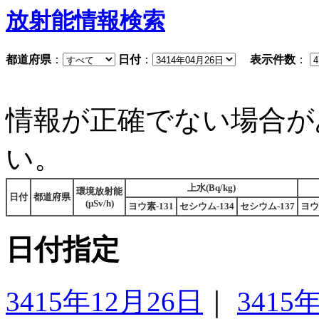
放射能情報検索
都道府県
：
日付
：
表示件数
：
情報が正確でない場合が
い。
上水(Bq/kg)
環境放射能
日付
都道府県
(μSv/h)
ヨウ素-131
セシウム-134
セシウム-137
ヨウ
日付指定
3415年12月26日
｜
3415