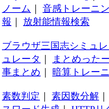
ノーム
｜
音感トレーニ
報
｜
放射能情報検索
ブラウザ三国志シミュレ
ュレータ
｜
まとめった
事まとめ
｜
暗算トレー
素数判定
｜
素因数分解