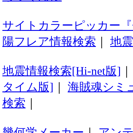
サイトカラーピッカー『
陽フレア情報検索
｜
地震
地震情報検索[Hi-net版]
タイム版]
｜
海賊魂シミ
検索
｜
幾何学メーカー
｜
アン