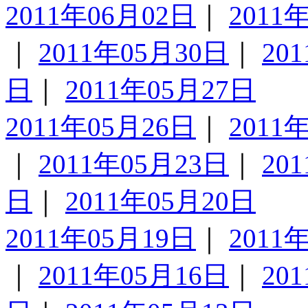
2011年06月02日
｜
2011
｜
2011年05月30日
｜
20
日
｜
2011年05月27日
2011年05月26日
｜
2011
｜
2011年05月23日
｜
20
日
｜
2011年05月20日
2011年05月19日
｜
2011
｜
2011年05月16日
｜
20