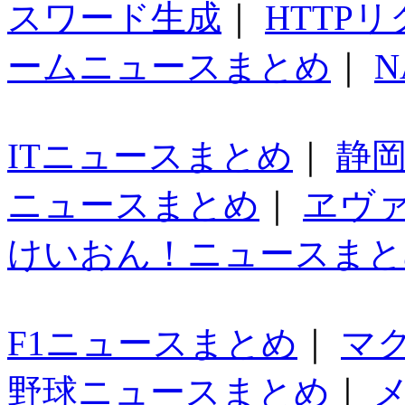
スワード生成
｜
HTTP
ームニュースまとめ
｜
N
ITニュースまとめ
｜
静
ニュースまとめ
｜
ヱヴ
けいおん！ニュースまと
F1ニュースまとめ
｜
マ
野球ニュースまとめ
｜