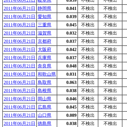
2011年06月21日
岐阜県
0.059
不検出
不検出
2011年06月21日
静岡県
0.041
不検出
不検出
2011年06月21日
愛知県
0.039
不検出
不検出
2011年06月21日
三重県
0.045
不検出
不検出
2011年06月21日
滋賀県
0.032
不検出
不検出
2011年06月21日
京都府
0.037
不検出
不検出
2011年06月21日
大阪府
0.042
不検出
不検出
2011年06月21日
兵庫県
0.037
不検出
不検出
2011年06月21日
奈良県
0.048
不検出
不検出
2011年06月21日
和歌山県
0.031
不検出
不検出
2011年06月21日
鳥取県
0.063
不検出
不検出
2011年06月21日
島根県
0.038
不検出
不検出
2011年06月21日
岡山県
0.046
不検出
不検出
2011年06月21日
広島県
0.045
不検出
不検出
2011年06月21日
山口県
0.089
不検出
不検出
2011年06月21日
徳島県
0.038
不検出
不検出