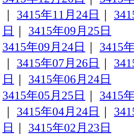
｜
3415年11月24日
｜
34
日
｜
3415年09月25日
3415年09月24日
｜
3415
｜
3415年07月26日
｜
34
日
｜
3415年06月24日
3415年05月25日
｜
3415
｜
3415年04月24日
｜
34
日
｜
3415年02月23日