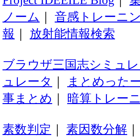
ノーム
｜
音感トレーニ
報
｜
放射能情報検索
ブラウザ三国志シミュレ
ュレータ
｜
まとめった
事まとめ
｜
暗算トレー
素数判定
｜
素因数分解