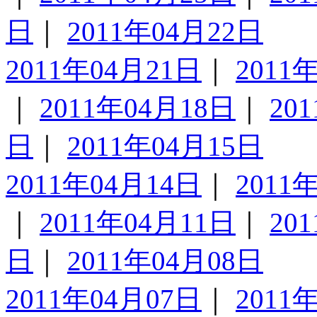
日
｜
2011年04月22日
2011年04月21日
｜
2011
｜
2011年04月18日
｜
20
日
｜
2011年04月15日
2011年04月14日
｜
2011
｜
2011年04月11日
｜
20
日
｜
2011年04月08日
2011年04月07日
｜
2011