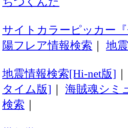
ちつくんだ
サイトカラーピッカー『
陽フレア情報検索
｜
地震
地震情報検索[Hi-net版]
タイム版]
｜
海賊魂シミ
検索
｜