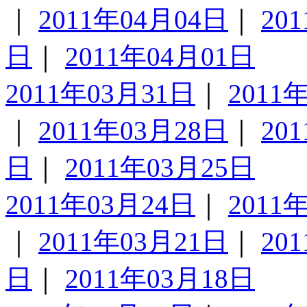
｜
2011年04月04日
｜
20
日
｜
2011年04月01日
2011年03月31日
｜
2011
｜
2011年03月28日
｜
20
日
｜
2011年03月25日
2011年03月24日
｜
2011
｜
2011年03月21日
｜
20
日
｜
2011年03月18日