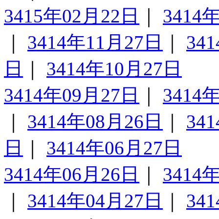
3415年02月22日
｜
3414
｜
3414年11月27日
｜
34
日
｜
3414年10月27日
3414年09月27日
｜
3414
｜
3414年08月26日
｜
34
日
｜
3414年06月27日
3414年06月26日
｜
3414
｜
3414年04月27日
｜
34