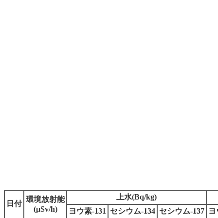
上水(Bq/kg)
環境放射能
日付
(μSv/h)
ヨウ素-131
セシウム-134
セシウム-137
ヨ