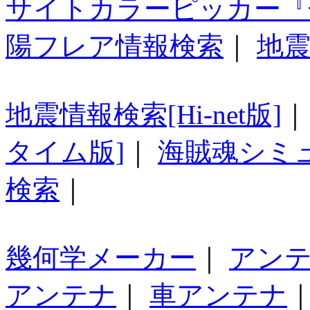
サイトカラーピッカー『
陽フレア情報検索
｜
地震
地震情報検索[Hi-net版]
タイム版]
｜
海賊魂シミ
検索
｜
幾何学メーカー
｜
アン
アンテナ
｜
車アンテナ