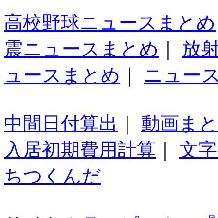
高校野球ニュースまとめ
震ニュースまとめ
｜
放
ュースまとめ
｜
ニュー
中間日付算出
｜
動画ま
入居初期費用計算
｜
文字
ちつくんだ