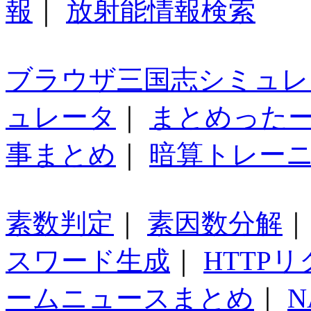
報
｜
放射能情報検索
ブラウザ三国志シミュレ
ュレータ
｜
まとめった
事まとめ
｜
暗算トレー
素数判定
｜
素因数分解
スワード生成
｜
HTTP
ームニュースまとめ
｜
N