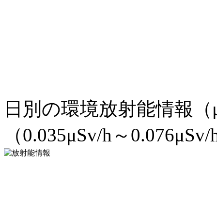
日別の環境放射能情報（μ
（0.035μSv/h～0.076μSv