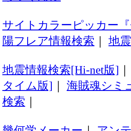
サイトカラーピッカー『
陽フレア情報検索
｜
地震
地震情報検索[Hi-net版]
タイム版]
｜
海賊魂シミ
検索
｜
幾何学メーカー
｜
アン