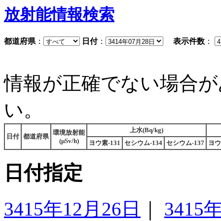
放射能情報検索
都道府県
：
日付
：
表示件数
：
情報が正確でない場合が
い。
上水(Bq/kg)
環境放射能
日付
都道府県
(μSv/h)
ヨウ素-131
セシウム-134
セシウム-137
ヨウ
日付指定
3415年12月26日
｜
3415