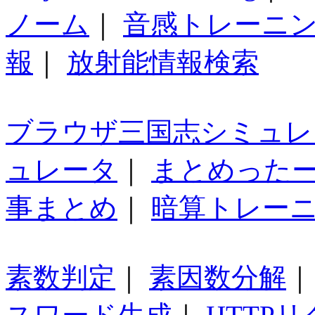
ノーム
｜
音感トレーニ
報
｜
放射能情報検索
ブラウザ三国志シミュレ
ュレータ
｜
まとめった
事まとめ
｜
暗算トレー
素数判定
｜
素因数分解