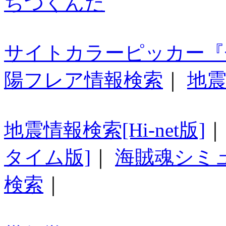
ちつくんだ
サイトカラーピッカー『
陽フレア情報検索
｜
地震
地震情報検索[Hi-net版]
タイム版]
｜
海賊魂シミ
検索
｜