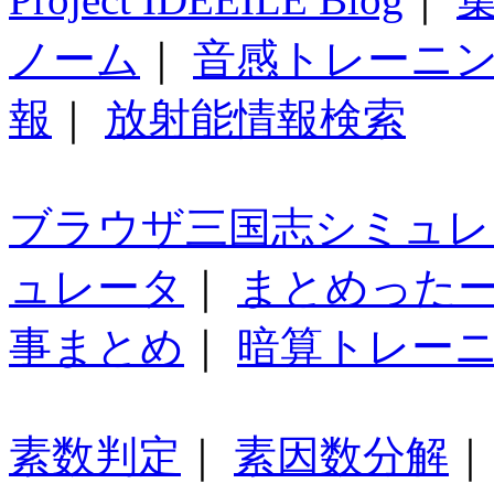
ノーム
｜
音感トレーニ
報
｜
放射能情報検索
ブラウザ三国志シミュレ
ュレータ
｜
まとめった
事まとめ
｜
暗算トレー
素数判定
｜
素因数分解