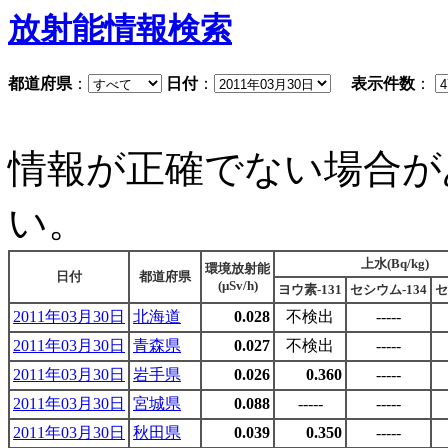
放射能情報検索
都道府県
：
日付
：
表示件数
：
情報が正確でない場合が
い。
上水(Bq/kg)
環境放射能
日付
都道府県
(μSv/h)
ヨウ素-131
セシウム-134
セ
2011年03月30日
北海道
0.028
不検出
-----
2011年03月30日
青森県
0.027
不検出
-----
2011年03月30日
岩手県
0.026
0.360
-----
2011年03月30日
宮城県
0.088
-----
-----
2011年03月30日
秋田県
0.039
0.350
-----