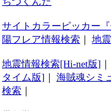
ちつくんだ
サイトカラーピッカー『
陽フレア情報検索
｜
地震
地震情報検索[Hi-net版]
タイム版]
｜
海賊魂シミ
検索
｜