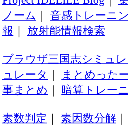
ノーム
｜
音感トレーニ
報
｜
放射能情報検索
ブラウザ三国志シミュレ
ュレータ
｜
まとめった
事まとめ
｜
暗算トレー
素数判定
｜
素因数分解