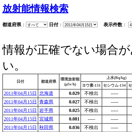
放射能情報検索
都道府県
：
日付
：
表示件数
：
情報が正確でない場合が
い。
上水(Bq/kg)
環境放射能
日付
都道府県
(μSv/h)
ヨウ素-131
セシウム-134
セ
2011年04月15日
北海道
0.029
不検出
-----
2011年04月15日
青森県
0.027
不検出
-----
2011年04月15日
岩手県
0.025
不検出
-----
2011年04月15日
宮城県
0.081
-----
-----
2011年04月15日
秋田県
0.036
不検出
-----