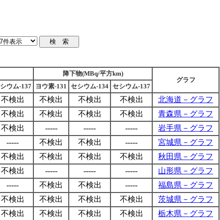
降下物(MBq/平方km)
グラフ
シウム-137
ヨウ素-131
セシウム-134
セシウム-137
不検出
不検出
不検出
不検出
北海道－グラフ
不検出
不検出
不検出
不検出
青森県－グラフ
不検出
-----
-----
-----
岩手県－グラフ
-----
不検出
不検出
-----
宮城県－グラフ
不検出
不検出
不検出
不検出
秋田県－グラフ
不検出
-----
-----
-----
山形県－グラフ
-----
不検出
不検出
-----
福島県－グラフ
不検出
不検出
不検出
不検出
茨城県－グラフ
不検出
不検出
不検出
不検出
栃木県－グラフ