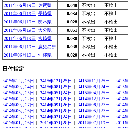
2011年06月19日
佐賀県
0.048
不検出
不検出
2011年06月19日
長崎県
0.034
不検出
不検出
2011年06月19日
熊本県
0.028
不検出
不検出
2011年06月19日
大分県
0.061
不検出
不検出
2011年06月19日
宮崎県
0.030
不検出
不検出
2011年06月19日
鹿児島県
0.038
不検出
不検出
2011年06月19日
沖縄県
0.020
不検出
不検出
日付指定
3415年12月26日
｜
3415年12月25日
｜
3415年11月25日
｜
3415
3415年09月24日
｜
3415年08月25日
｜
3415年08月24日
｜
3415
3415年05月25日
｜
3415年05月24日
｜
3415年04月25日
｜
3415
3415年02月22日
｜
3414年12月28日
｜
3414年12月27日
｜
3414
3414年09月27日
｜
3414年09月26日
｜
3414年08月27日
｜
3414
3414年06月26日
｜
3414年05月28日
｜
3414年05月27日
｜
3414
3414年02月25日
｜
3414年02月24日
｜
3414年01月25日
｜
3414
3413年01月26日
｜
2011年07月28日
｜
2011年07月19日
｜
2011