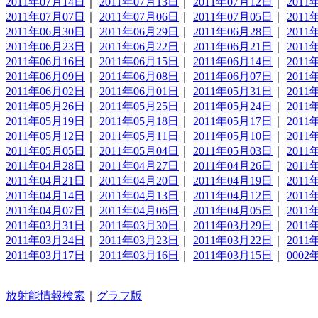
2011年07月14日
｜
2011年07月13日
｜
2011年07月12日
｜
2011
2011年07月07日
｜
2011年07月06日
｜
2011年07月05日
｜
2011
2011年06月30日
｜
2011年06月29日
｜
2011年06月28日
｜
2011
2011年06月23日
｜
2011年06月22日
｜
2011年06月21日
｜
2011
2011年06月16日
｜
2011年06月15日
｜
2011年06月14日
｜
2011
2011年06月09日
｜
2011年06月08日
｜
2011年06月07日
｜
2011
2011年06月02日
｜
2011年06月01日
｜
2011年05月31日
｜
2011
2011年05月26日
｜
2011年05月25日
｜
2011年05月24日
｜
2011
2011年05月19日
｜
2011年05月18日
｜
2011年05月17日
｜
2011
2011年05月12日
｜
2011年05月11日
｜
2011年05月10日
｜
2011
2011年05月05日
｜
2011年05月04日
｜
2011年05月03日
｜
2011
2011年04月28日
｜
2011年04月27日
｜
2011年04月26日
｜
2011
2011年04月21日
｜
2011年04月20日
｜
2011年04月19日
｜
2011
2011年04月14日
｜
2011年04月13日
｜
2011年04月12日
｜
2011
2011年04月07日
｜
2011年04月06日
｜
2011年04月05日
｜
2011
2011年03月31日
｜
2011年03月30日
｜
2011年03月29日
｜
2011
2011年03月24日
｜
2011年03月23日
｜
2011年03月22日
｜
2011
2011年03月17日
｜
2011年03月16日
｜
2011年03月15日
｜
0002
放射能情報検索
｜
グラフ版