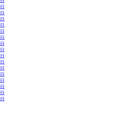
8日
1日
4日
7日
0日
3日
7日
0日
3日
6日
9日
2日
5日
8日
1日
5日
8日