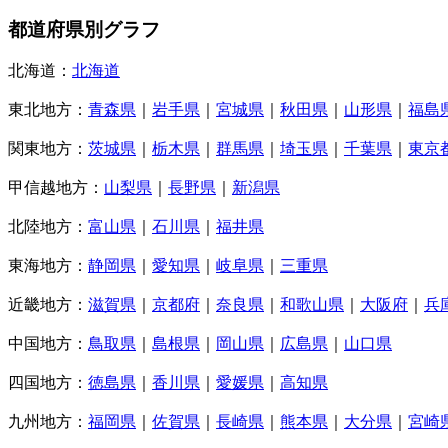
都道府県別グラフ
北海道：
北海道
東北地方：
青森県
｜
岩手県
｜
宮城県
｜
秋田県
｜
山形県
｜
福島
関東地方：
茨城県
｜
栃木県
｜
群馬県
｜
埼玉県
｜
千葉県
｜
東京
甲信越地方：
山梨県
｜
長野県
｜
新潟県
北陸地方：
富山県
｜
石川県
｜
福井県
東海地方：
静岡県
｜
愛知県
｜
岐阜県
｜
三重県
近畿地方：
滋賀県
｜
京都府
｜
奈良県
｜
和歌山県
｜
大阪府
｜
兵
中国地方：
鳥取県
｜
島根県
｜
岡山県
｜
広島県
｜
山口県
四国地方：
徳島県
｜
香川県
｜
愛媛県
｜
高知県
九州地方：
福岡県
｜
佐賀県
｜
長崎県
｜
熊本県
｜
大分県
｜
宮崎