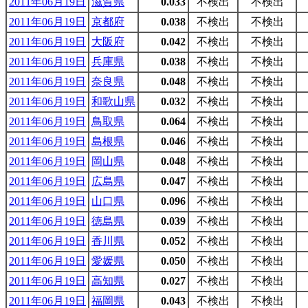
2011年06月19日
滋賀県
0.033
不検出
不検出
2011年06月19日
京都府
0.038
不検出
不検出
2011年06月19日
大阪府
0.042
不検出
不検出
2011年06月19日
兵庫県
0.038
不検出
不検出
2011年06月19日
奈良県
0.048
不検出
不検出
2011年06月19日
和歌山県
0.032
不検出
不検出
2011年06月19日
鳥取県
0.064
不検出
不検出
2011年06月19日
島根県
0.046
不検出
不検出
2011年06月19日
岡山県
0.048
不検出
不検出
2011年06月19日
広島県
0.047
不検出
不検出
2011年06月19日
山口県
0.096
不検出
不検出
2011年06月19日
徳島県
0.039
不検出
不検出
2011年06月19日
香川県
0.052
不検出
不検出
2011年06月19日
愛媛県
0.050
不検出
不検出
2011年06月19日
高知県
0.027
不検出
不検出
2011年06月19日
福岡県
0.043
不検出
不検出