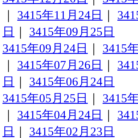
｜
3415年11月24日
｜
34
日
｜
3415年09月25日
3415年09月24日
｜
3415
｜
3415年07月26日
｜
34
日
｜
3415年06月24日
3415年05月25日
｜
3415
｜
3415年04月24日
｜
34
日
｜
3415年02月23日