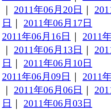
｜
2011年06月20日
｜
20
日
｜
2011年06月17日
2011年06月16日
｜
2011
｜
2011年06月13日
｜
20
日
｜
2011年06月10日
2011年06月09日
｜
2011
｜
2011年06月06日
｜
20
日
｜
2011年06月03日