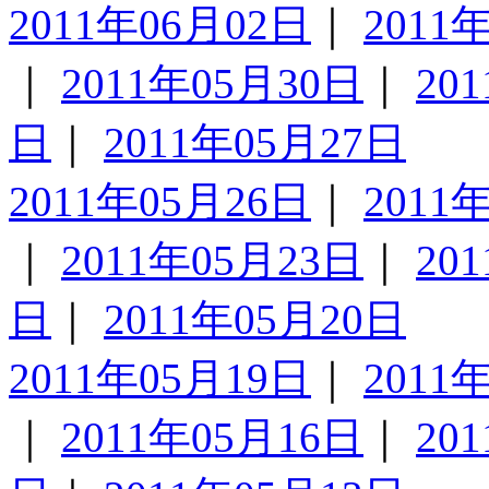
2011年06月02日
｜
2011
｜
2011年05月30日
｜
20
日
｜
2011年05月27日
2011年05月26日
｜
2011
｜
2011年05月23日
｜
20
日
｜
2011年05月20日
2011年05月19日
｜
2011
｜
2011年05月16日
｜
20