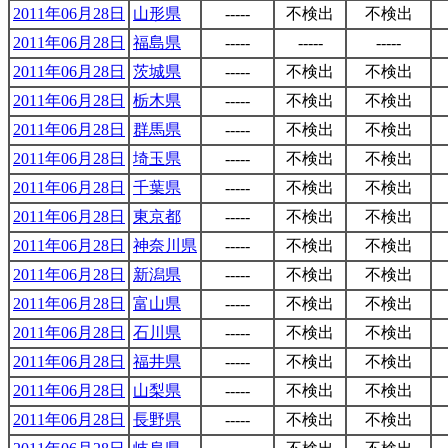
2011年06月28日
山形県
-----
不検出
不検出
2011年06月28日
福島県
-----
-----
-----
2011年06月28日
茨城県
-----
不検出
不検出
2011年06月28日
栃木県
-----
不検出
不検出
2011年06月28日
群馬県
-----
不検出
不検出
2011年06月28日
埼玉県
-----
不検出
不検出
2011年06月28日
千葉県
-----
不検出
不検出
2011年06月28日
東京都
-----
不検出
不検出
2011年06月28日
神奈川県
-----
不検出
不検出
2011年06月28日
新潟県
-----
不検出
不検出
2011年06月28日
富山県
-----
不検出
不検出
2011年06月28日
石川県
-----
不検出
不検出
2011年06月28日
福井県
-----
不検出
不検出
2011年06月28日
山梨県
-----
不検出
不検出
2011年06月28日
長野県
-----
不検出
不検出