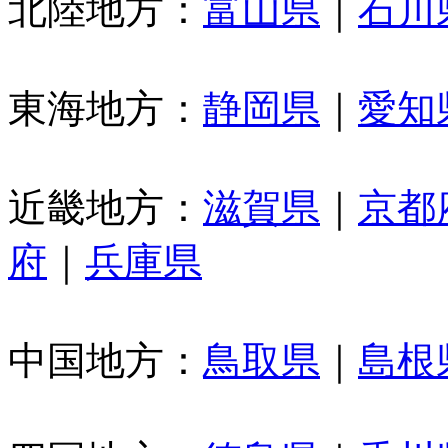
北陸地方：
富山県
｜
石川
東海地方：
静岡県
｜
愛知
近畿地方：
滋賀県
｜
京都
府
｜
兵庫県
中国地方：
鳥取県
｜
島根