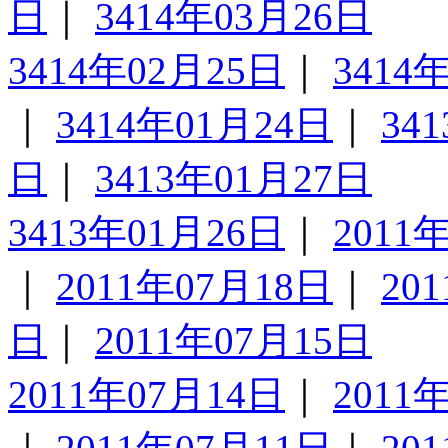
日
｜
3414年03月26日
3414年02月25日
｜
3414
｜
3414年01月24日
｜
34
日
｜
3413年01月27日
3413年01月26日
｜
2011
｜
2011年07月18日
｜
20
日
｜
2011年07月15日
2011年07月14日
｜
2011