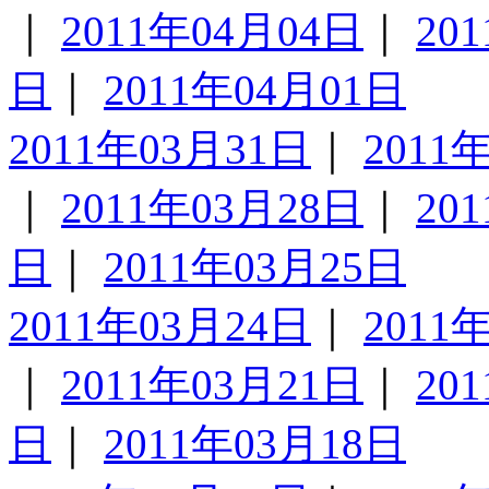
｜
2011年04月04日
｜
20
日
｜
2011年04月01日
2011年03月31日
｜
2011
｜
2011年03月28日
｜
20
日
｜
2011年03月25日
2011年03月24日
｜
2011
｜
2011年03月21日
｜
20
日
｜
2011年03月18日