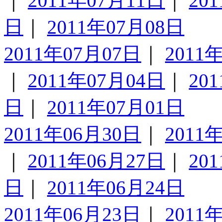
｜
2011年07月11日
｜
20
日
｜
2011年07月08日
2011年07月07日
｜
2011
｜
2011年07月04日
｜
20
日
｜
2011年07月01日
2011年06月30日
｜
2011
｜
2011年06月27日
｜
20
日
｜
2011年06月24日
2011年06月23日
｜
2011