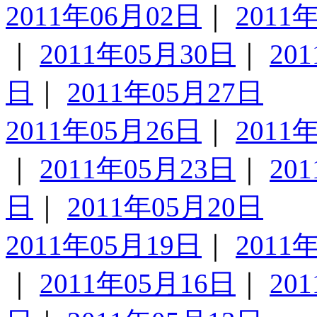
2011年06月02日
｜
2011
｜
2011年05月30日
｜
20
日
｜
2011年05月27日
2011年05月26日
｜
2011
｜
2011年05月23日
｜
20
日
｜
2011年05月20日
2011年05月19日
｜
2011
｜
2011年05月16日
｜
20