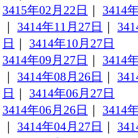
3415年02月22日
｜
3414
｜
3414年11月27日
｜
34
日
｜
3414年10月27日
3414年09月27日
｜
3414
｜
3414年08月26日
｜
34
日
｜
3414年06月27日
3414年06月26日
｜
3414
｜
3414年04月27日
｜
34