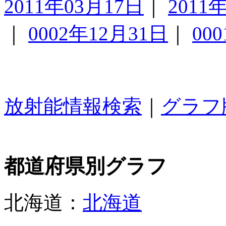
2011年03月17日
｜
2011
｜
0002年12月31日
｜
00
放射能情報検索
｜
グラフ
都道府県別グラフ
北海道：
北海道