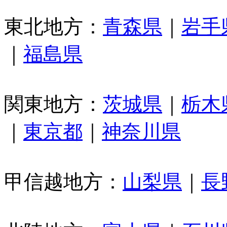
東北地方：
青森県
｜
岩手
｜
福島県
関東地方：
茨城県
｜
栃木
｜
東京都
｜
神奈川県
甲信越地方：
山梨県
｜
長