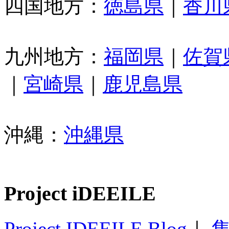
四国地方：
徳島県
｜
香川
九州地方：
福岡県
｜
佐賀
｜
宮崎県
｜
鹿児島県
沖縄：
沖縄県
Project iDEEILE
Project IDEEILE Blog
｜
集