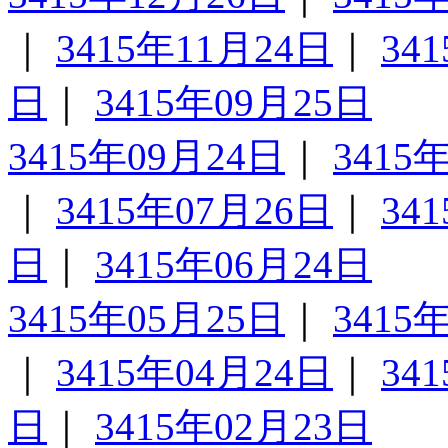
｜
3415年11月24日
｜
34
日
｜
3415年09月25日
3415年09月24日
｜
3415
｜
3415年07月26日
｜
34
日
｜
3415年06月24日
3415年05月25日
｜
3415
｜
3415年04月24日
｜
34
日
｜
3415年02月23日