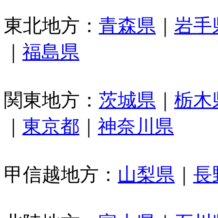
東北地方：
青森県
｜
岩手
｜
福島県
関東地方：
茨城県
｜
栃木
｜
東京都
｜
神奈川県
甲信越地方：
山梨県
｜
長