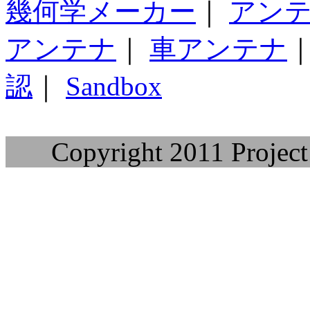
幾何学メーカー
｜
アン
アンテナ
｜
車アンテナ
認
｜
Sandbox
Copyright 2011 Project