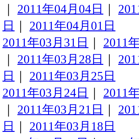
｜
2011年04月04日
｜
20
日
｜
2011年04月01日
2011年03月31日
｜
2011
｜
2011年03月28日
｜
20
日
｜
2011年03月25日
2011年03月24日
｜
2011
｜
2011年03月21日
｜
20
日
｜
2011年03月18日