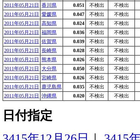
2011年05月21日
香川県
0.051
不検出
不検出
2011年05月21日
愛媛県
0.047
不検出
不検出
2011年05月21日
高知県
0.024
不検出
不検出
2011年05月21日
福岡県
0.036
不検出
不検出
2011年05月21日
佐賀県
0.039
不検出
不検出
2011年05月21日
長崎県
0.028
不検出
不検出
2011年05月21日
熊本県
0.026
不検出
不検出
2011年05月21日
大分県
0.050
不検出
不検出
2011年05月21日
宮崎県
0.026
不検出
不検出
2011年05月21日
鹿児島県
0.035
不検出
不検出
2011年05月21日
沖縄県
0.020
不検出
不検出
日付指定
3415年12月26日
｜
3415