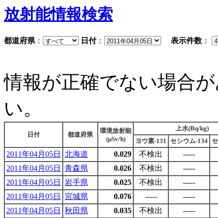
放射能情報検索
都道府県
：
日付
：
表示件数
：
情報が正確でない場合が
い。
上水(Bq/kg)
環境放射能
日付
都道府県
(μSv/h)
ヨウ素-131
セシウム-134
セ
2011年04月05日
北海道
0.029
不検出
-----
2011年04月05日
青森県
0.026
不検出
-----
2011年04月05日
岩手県
0.025
不検出
-----
2011年04月05日
宮城県
0.076
-----
-----
2011年04月05日
秋田県
0.035
不検出
-----