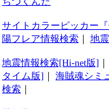
ちつくんだ
サイトカラーピッカー『
陽フレア情報検索
｜
地震
地震情報検索[Hi-net版]
タイム版]
｜
海賊魂シミ
検索
｜