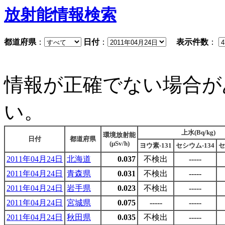
放射能情報検索
都道府県
：
日付
：
表示件数
：
情報が正確でない場合が
い。
上水(Bq/kg)
環境放射能
日付
都道府県
(μSv/h)
ヨウ素-131
セシウム-134
セ
2011年04月24日
北海道
0.037
不検出
-----
2011年04月24日
青森県
0.031
不検出
-----
2011年04月24日
岩手県
0.023
不検出
-----
2011年04月24日
宮城県
0.075
-----
-----
2011年04月24日
秋田県
0.035
不検出
-----