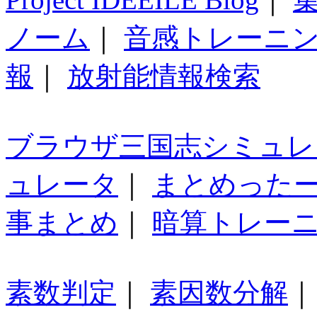
ノーム
｜
音感トレーニ
報
｜
放射能情報検索
ブラウザ三国志シミュレ
ュレータ
｜
まとめった
事まとめ
｜
暗算トレー
素数判定
｜
素因数分解