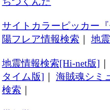
ちつくんだ
サイトカラーピッカー『
陽フレア情報検索
｜
地震
地震情報検索[Hi-net版]
タイム版]
｜
海賊魂シミ
検索
｜