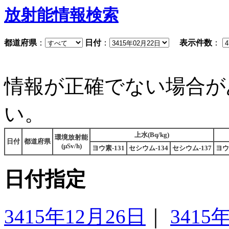
放射能情報検索
都道府県
：
日付
：
表示件数
：
情報が正確でない場合が
い。
上水(Bq/kg)
環境放射能
日付
都道府県
(μSv/h)
ヨウ素-131
セシウム-134
セシウム-137
ヨウ
日付指定
3415年12月26日
｜
3415