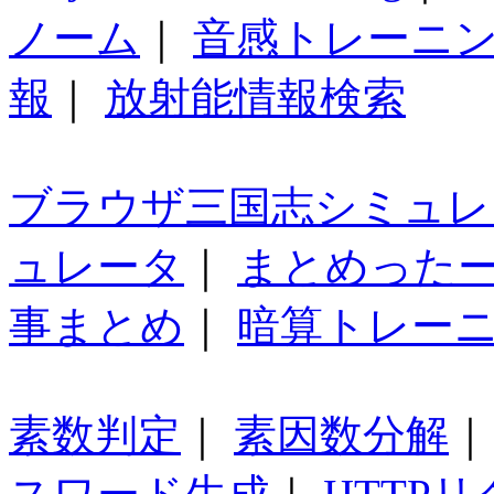
ノーム
｜
音感トレーニ
報
｜
放射能情報検索
ブラウザ三国志シミュレ
ュレータ
｜
まとめった
事まとめ
｜
暗算トレー
素数判定
｜
素因数分解