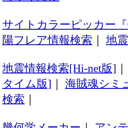
サイトカラーピッカー『
陽フレア情報検索
｜
地震
地震情報検索[Hi-net版]
タイム版]
｜
海賊魂シミ
検索
｜
幾何学メーカー
｜
アン