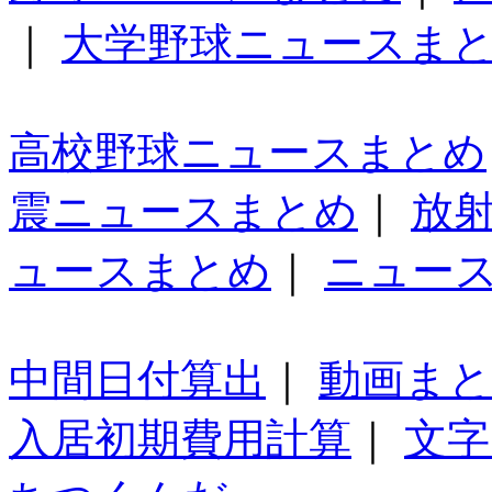
｜
大学野球ニュースま
高校野球ニュースまとめ
震ニュースまとめ
｜
放
ュースまとめ
｜
ニュー
中間日付算出
｜
動画ま
入居初期費用計算
｜
文字