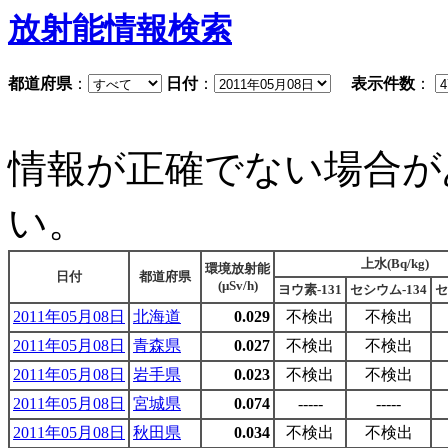
放射能情報検索
都道府県
：
日付
：
表示件数
：
情報が正確でない場合が
い。
上水(Bq/kg)
環境放射能
日付
都道府県
(μSv/h)
ヨウ素-131
セシウム-134
セ
2011年05月08日
北海道
0.029
不検出
不検出
2011年05月08日
青森県
0.027
不検出
不検出
2011年05月08日
岩手県
0.023
不検出
不検出
2011年05月08日
宮城県
0.074
-----
-----
2011年05月08日
秋田県
0.034
不検出
不検出