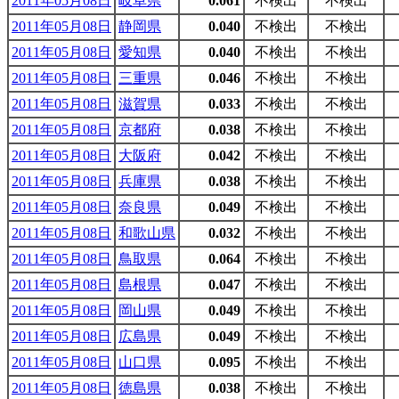
2011年05月08日
岐阜県
0.061
不検出
不検出
2011年05月08日
静岡県
0.040
不検出
不検出
2011年05月08日
愛知県
0.040
不検出
不検出
2011年05月08日
三重県
0.046
不検出
不検出
2011年05月08日
滋賀県
0.033
不検出
不検出
2011年05月08日
京都府
0.038
不検出
不検出
2011年05月08日
大阪府
0.042
不検出
不検出
2011年05月08日
兵庫県
0.038
不検出
不検出
2011年05月08日
奈良県
0.049
不検出
不検出
2011年05月08日
和歌山県
0.032
不検出
不検出
2011年05月08日
鳥取県
0.064
不検出
不検出
2011年05月08日
島根県
0.047
不検出
不検出
2011年05月08日
岡山県
0.049
不検出
不検出
2011年05月08日
広島県
0.049
不検出
不検出
2011年05月08日
山口県
0.095
不検出
不検出
2011年05月08日
徳島県
0.038
不検出
不検出