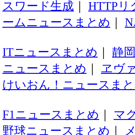
スワード生成
｜
HTTP
ームニュースまとめ
｜
N
ITニュースまとめ
｜
静
ニュースまとめ
｜
ヱヴ
けいおん！ニュースまと
F1ニュースまとめ
｜
マ
野球ニュースまとめ
｜