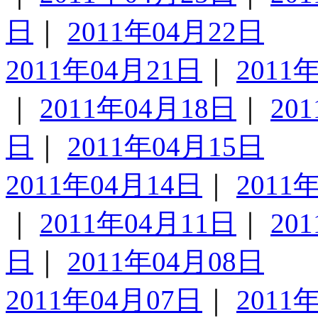
日
｜
2011年04月22日
2011年04月21日
｜
2011
｜
2011年04月18日
｜
20
日
｜
2011年04月15日
2011年04月14日
｜
2011
｜
2011年04月11日
｜
20
日
｜
2011年04月08日
2011年04月07日
｜
2011