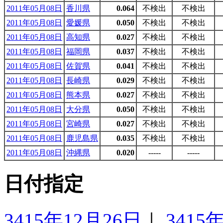
2011年05月08日
香川県
0.064
不検出
不検出
2011年05月08日
愛媛県
0.050
不検出
不検出
2011年05月08日
高知県
0.027
不検出
不検出
2011年05月08日
福岡県
0.037
不検出
不検出
2011年05月08日
佐賀県
0.041
不検出
不検出
2011年05月08日
長崎県
0.029
不検出
不検出
2011年05月08日
熊本県
0.027
不検出
不検出
2011年05月08日
大分県
0.050
不検出
不検出
2011年05月08日
宮崎県
0.027
不検出
不検出
2011年05月08日
鹿児島県
0.035
不検出
不検出
2011年05月08日
沖縄県
0.020
-----
-----
日付指定
3415年12月26日
｜
3415