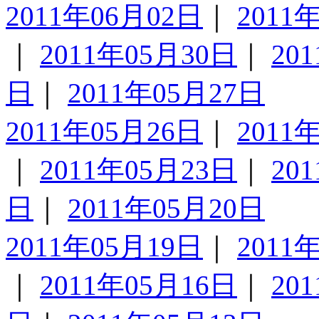
2011年06月02日
｜
2011
｜
2011年05月30日
｜
20
日
｜
2011年05月27日
2011年05月26日
｜
2011
｜
2011年05月23日
｜
20
日
｜
2011年05月20日
2011年05月19日
｜
2011
｜
2011年05月16日
｜
20