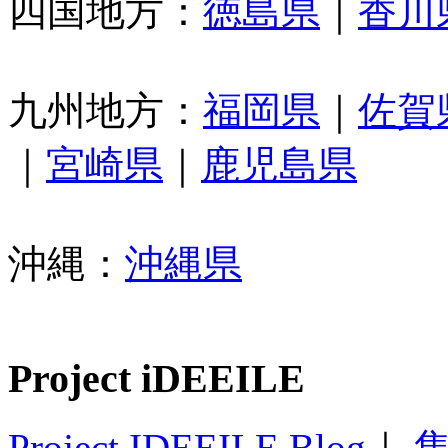
四国地方：
徳島県
｜
香川
九州地方：
福岡県
｜
佐賀
｜
宮崎県
｜
鹿児島県
沖縄：
沖縄県
Project iDEEILE
Project IDEEILE Blog
｜
集