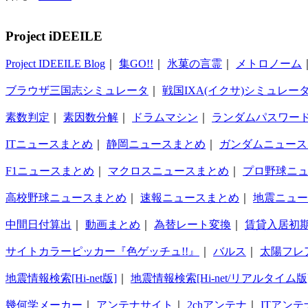
Project iDEEILE
Project IDEEILE Blog
｜
集GO!!
｜
氷菓の言霊
｜
メトロノーム
ブラウザ三国志シミュレータ
｜
戦国IXA(イクサ)シミュレー
素数判定
｜
素因数分解
｜
ドラムマシン
｜
ランダムパスワー
ITニュースまとめ
｜
静岡ニュースまとめ
｜
ガンダムニュース
F1ニュースまとめ
｜
マクロスニュースまとめ
｜
プロ野球ニ
高校野球ニュースまとめ
｜
速報ニュースまとめ
｜
地震ニュー
中間日付算出
｜
動画まとめ
｜
為替レート変換
｜
賃貸入居初
サイトカラーピッカー『色ゲッチュ!!』
｜
バルス
｜
太陽フレ
地震情報検索[Hi-net版]
｜
地震情報検索[Hi-net/リアルタイム版
幾何学メーカー
｜
アンテナサイト
｜
2chアンテナ
｜
ITアンテ