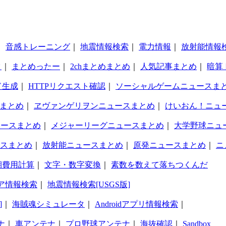
｜
音感トレーニング
｜
地震情報検索
｜
電力情報
｜
放射能情報
タ
｜
まとめったー
｜
2chまとめまとめ
｜
人気記事まとめ
｜
暗算
ド生成
｜
HTTPリクエスト確認
｜
ソーシャルゲームニュースま
まとめ
｜
ヱヴァンゲリヲンニュースまとめ
｜
けいおん！ニュ
ュースまとめ
｜
メジャーリーグニュースまとめ
｜
大学野球ニュ
スまとめ
｜
放射能ニュースまとめ
｜
原発ニュースまとめ
｜
ニ
期費用計算
｜
文字・数字変換
｜
素数を数えて落ちつくんだ
ア情報検索
｜
地震情報検索[USGS版]
]
｜
海賊魂シミュレータ
｜
Androidアプリ情報検索
｜
ナ
｜
車アンテナ
｜
プロ野球アンテナ
｜
海抜確認
｜
Sandbox