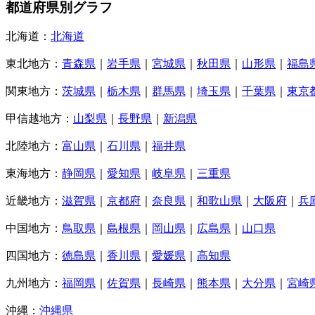
都道府県別グラフ
北海道：
北海道
東北地方：
青森県
｜
岩手県
｜
宮城県
｜
秋田県
｜
山形県
｜
福島
関東地方：
茨城県
｜
栃木県
｜
群馬県
｜
埼玉県
｜
千葉県
｜
東京
甲信越地方：
山梨県
｜
長野県
｜
新潟県
北陸地方：
富山県
｜
石川県
｜
福井県
東海地方：
静岡県
｜
愛知県
｜
岐阜県
｜
三重県
近畿地方：
滋賀県
｜
京都府
｜
奈良県
｜
和歌山県
｜
大阪府
｜
兵
中国地方：
鳥取県
｜
島根県
｜
岡山県
｜
広島県
｜
山口県
四国地方：
徳島県
｜
香川県
｜
愛媛県
｜
高知県
九州地方：
福岡県
｜
佐賀県
｜
長崎県
｜
熊本県
｜
大分県
｜
宮崎
沖縄：
沖縄県