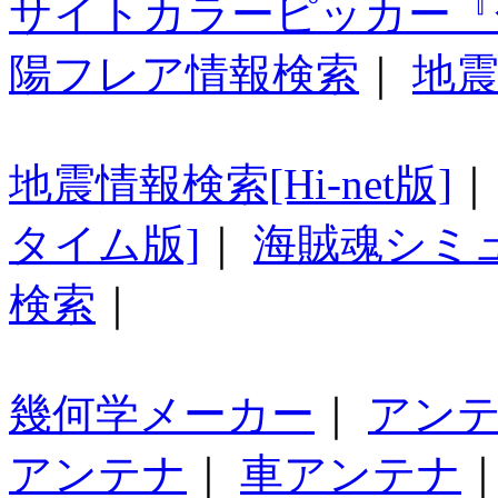
サイトカラーピッカー『
陽フレア情報検索
｜
地震
地震情報検索[Hi-net版]
タイム版]
｜
海賊魂シミ
検索
｜
幾何学メーカー
｜
アン
アンテナ
｜
車アンテナ