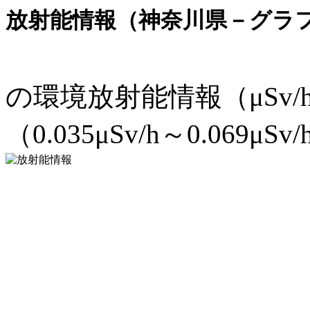
放射能情報（神奈川県－グラ
の環境放射能情報（μSv
（0.035μSv/h～0.069μSv