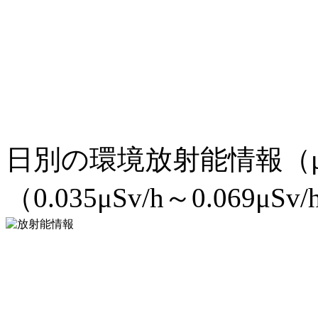
日別の環境放射能情報（μ
（0.035μSv/h～0.069μSv