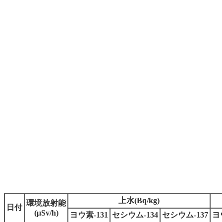
上水(Bq/kg)
環境放射能
日付
(μSv/h)
ヨウ素-131
セシウム-134
セシウム-137
ヨ