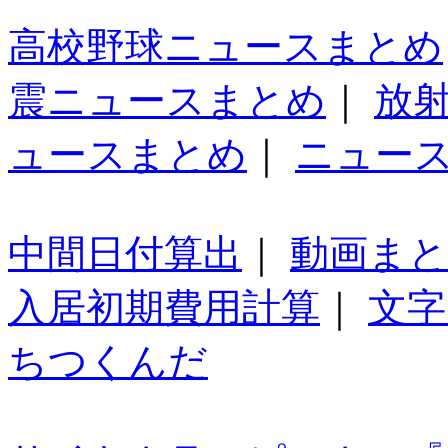
高校野球ニュースまとめ
震ニュースまとめ
｜
放
ュースまとめ
｜
ニュー
中間日付算出
｜
動画ま
入居初期費用計算
｜
文字
ちつくんだ