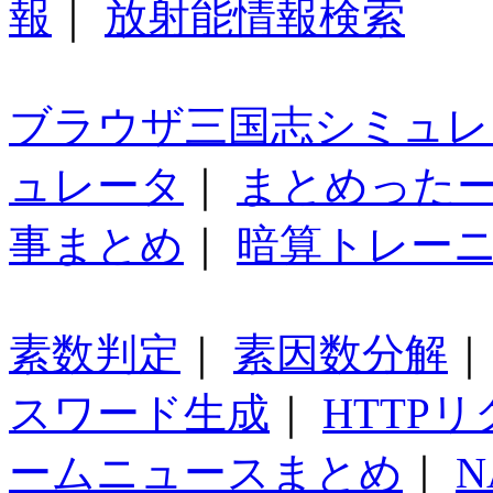
報
｜
放射能情報検索
ブラウザ三国志シミュレ
ュレータ
｜
まとめった
事まとめ
｜
暗算トレー
素数判定
｜
素因数分解
スワード生成
｜
HTTP
ームニュースまとめ
｜
N