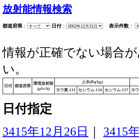
放射能情報検索
都道府県
：
日付
：
表示件数
：
情報が正確でない場合が
い。
上水(Bq/kg)
環境放射能
日付
都道府県
(μSv/h)
ヨウ素-131
セシウム-134
セシウム-137
ヨウ
日付指定
3415年12月26日
｜
3415