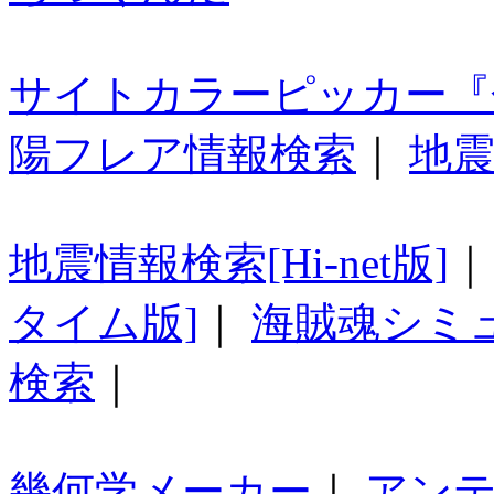
サイトカラーピッカー『
陽フレア情報検索
｜
地震
地震情報検索[Hi-net版]
タイム版]
｜
海賊魂シミ
検索
｜
幾何学メーカー
｜
アン