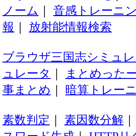
ノーム
｜
音感トレーニ
報
｜
放射能情報検索
ブラウザ三国志シミュレ
ュレータ
｜
まとめった
事まとめ
｜
暗算トレー
素数判定
｜
素因数分解