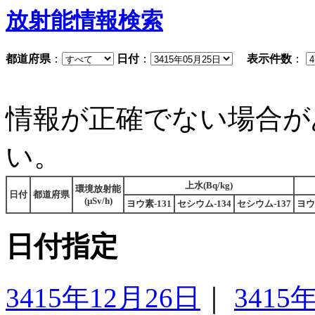
放射能情報検索
都道府県
：
日付
：
表示件数
：
情報が正確でない場合が
い。
上水(Bq/kg)
環境放射能
日付
都道府県
(μSv/h)
ヨウ素-131
セシウム-134
セシウム-137
ヨウ
日付指定
3415年12月26日
｜
3415