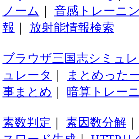
ノーム
｜
音感トレーニ
報
｜
放射能情報検索
ブラウザ三国志シミュレ
ュレータ
｜
まとめった
事まとめ
｜
暗算トレー
素数判定
｜
素因数分解