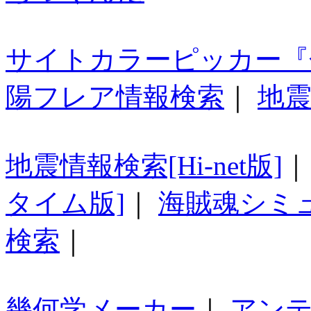
サイトカラーピッカー『
陽フレア情報検索
｜
地震
地震情報検索[Hi-net版]
タイム版]
｜
海賊魂シミ
検索
｜
幾何学メーカー
｜
アン