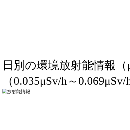
日別の環境放射能情報（μ
（0.035μSv/h～0.069μSv