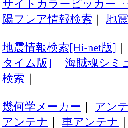
サイトカラーピッカー『
陽フレア情報検索
｜
地震
地震情報検索[Hi-net版]
タイム版]
｜
海賊魂シミ
検索
｜
幾何学メーカー
｜
アン
アンテナ
｜
車アンテナ