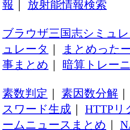
報
｜
放射能情報検索
ブラウザ三国志シミュレ
ュレータ
｜
まとめった
事まとめ
｜
暗算トレー
素数判定
｜
素因数分解
スワード生成
｜
HTTP
ームニュースまとめ
｜
N