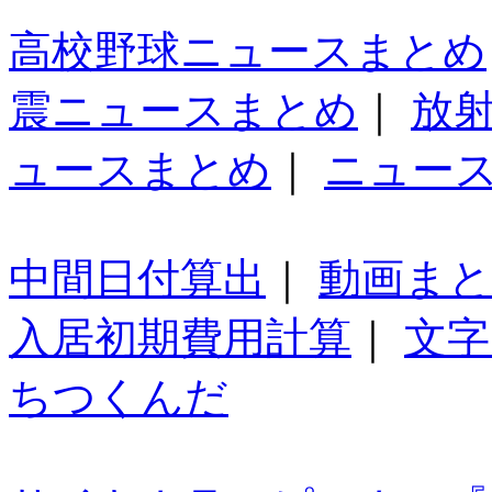
高校野球ニュースまとめ
震ニュースまとめ
｜
放
ュースまとめ
｜
ニュー
中間日付算出
｜
動画ま
入居初期費用計算
｜
文字
ちつくんだ