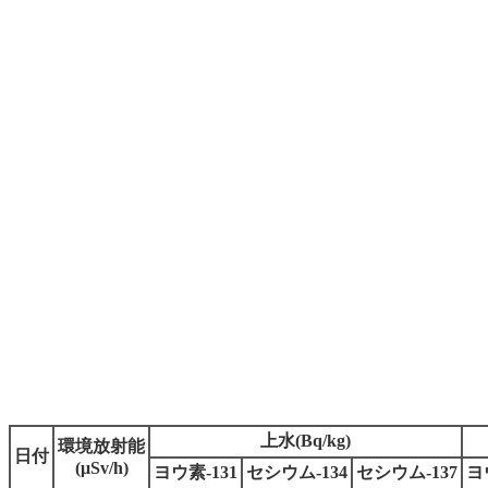
上水(Bq/kg)
環境放射能
日付
(μSv/h)
ヨウ素-131
セシウム-134
セシウム-137
ヨ