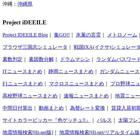
沖縄：
沖縄県
Project iDEEILE
Project IDEEILE Blog
｜
集GO!!
｜
氷菓の言霊
｜
メトロノーム
ブラウザ三国志シミュレータ
｜
戦国IXA(イクサ)シミュレー
素数判定
｜
素因数分解
｜
ドラムマシン
｜
ランダムパスワー
ITニュースまとめ
｜
静岡ニュースまとめ
｜
ガンダムニュース
F1ニュースまとめ
｜
マクロスニュースまとめ
｜
プロ野球ニ
高校野球ニュースまとめ
｜
速報ニュースまとめ
｜
地震ニュー
中間日付算出
｜
動画まとめ
｜
為替レート変換
｜
賃貸入居初
サイトカラーピッカー『色ゲッチュ!!』
｜
バルス
｜
太陽フレ
地震情報検索[Hi-net版]
｜
地震情報検索[Hi-net/リアルタイム版