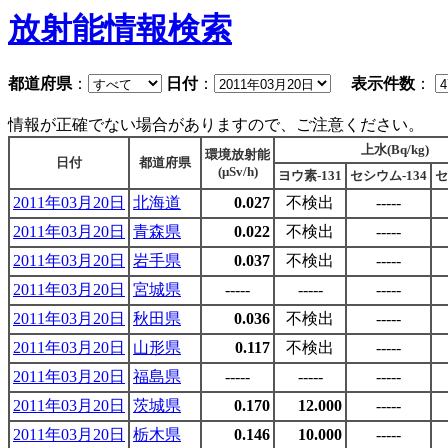
放射能情報検索
都道府県
：
日付
：
表示件数
：
情報が正確でない場合がありますので、ご注意ください。
上水(Bq/kg)
環境放射能
日付
都道府県
(μSv/h)
ヨウ素-131
セシウム-134
セ
2011年03月20日
北海道
0.027
不検出
-----
2011年03月20日
青森県
0.022
不検出
-----
2011年03月20日
岩手県
0.037
不検出
-----
2011年03月20日
宮城県
-----
-----
-----
2011年03月20日
秋田県
0.036
不検出
-----
2011年03月20日
山形県
0.117
不検出
-----
2011年03月20日
福島県
-----
-----
-----
2011年03月20日
茨城県
0.170
12.000
-----
2011年03月20日
栃木県
0.146
10.000
-----