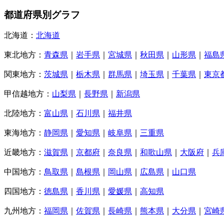
都道府県別グラフ
北海道：
北海道
東北地方：
青森県
｜
岩手県
｜
宮城県
｜
秋田県
｜
山形県
｜
福島
関東地方：
茨城県
｜
栃木県
｜
群馬県
｜
埼玉県
｜
千葉県
｜
東京
甲信越地方：
山梨県
｜
長野県
｜
新潟県
北陸地方：
富山県
｜
石川県
｜
福井県
東海地方：
静岡県
｜
愛知県
｜
岐阜県
｜
三重県
近畿地方：
滋賀県
｜
京都府
｜
奈良県
｜
和歌山県
｜
大阪府
｜
兵
中国地方：
鳥取県
｜
島根県
｜
岡山県
｜
広島県
｜
山口県
四国地方：
徳島県
｜
香川県
｜
愛媛県
｜
高知県
九州地方：
福岡県
｜
佐賀県
｜
長崎県
｜
熊本県
｜
大分県
｜
宮崎