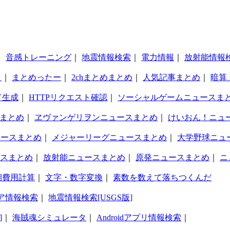
｜
音感トレーニング
｜
地震情報検索
｜
電力情報
｜
放射能情報
タ
｜
まとめったー
｜
2chまとめまとめ
｜
人気記事まとめ
｜
暗算
ド生成
｜
HTTPリクエスト確認
｜
ソーシャルゲームニュースま
まとめ
｜
ヱヴァンゲリヲンニュースまとめ
｜
けいおん！ニュ
ュースまとめ
｜
メジャーリーグニュースまとめ
｜
大学野球ニュ
スまとめ
｜
放射能ニュースまとめ
｜
原発ニュースまとめ
｜
ニ
期費用計算
｜
文字・数字変換
｜
素数を数えて落ちつくんだ
ア情報検索
｜
地震情報検索[USGS版]
]
｜
海賊魂シミュレータ
｜
Androidアプリ情報検索
｜