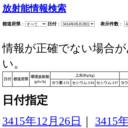
放射能情報検索
都道府県
：
日付
：
表示件数
：
情報が正確でない場合が
い。
上水(Bq/kg)
環境放射能
日付
都道府県
(μSv/h)
ヨウ素-131
セシウム-134
セシウム-137
ヨウ
日付指定
3415年12月26日
｜
3415