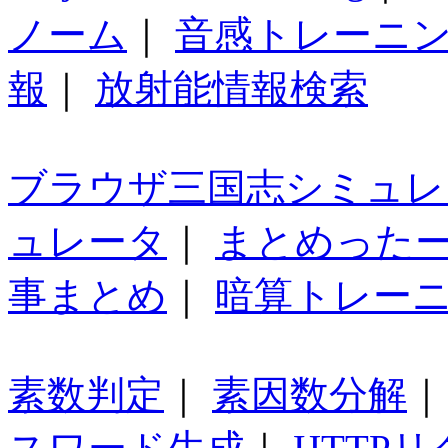
ノーム
｜
音感トレーニ
報
｜
放射能情報検索
ブラウザ三国志シミュレ
ュレータ
｜
まとめった
事まとめ
｜
暗算トレー
素数判定
｜
素因数分解