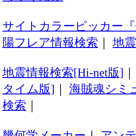
サイトカラーピッカー『
陽フレア情報検索
｜
地震
地震情報検索[Hi-net版]
タイム版]
｜
海賊魂シミ
検索
｜
幾何学メーカー
｜
アン