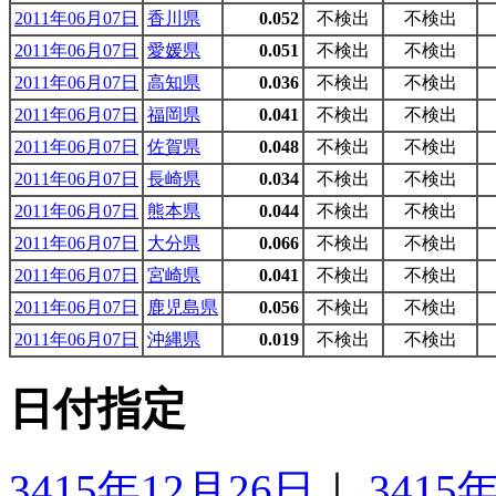
2011年06月07日
香川県
0.052
不検出
不検出
2011年06月07日
愛媛県
0.051
不検出
不検出
2011年06月07日
高知県
0.036
不検出
不検出
2011年06月07日
福岡県
0.041
不検出
不検出
2011年06月07日
佐賀県
0.048
不検出
不検出
2011年06月07日
長崎県
0.034
不検出
不検出
2011年06月07日
熊本県
0.044
不検出
不検出
2011年06月07日
大分県
0.066
不検出
不検出
2011年06月07日
宮崎県
0.041
不検出
不検出
2011年06月07日
鹿児島県
0.056
不検出
不検出
2011年06月07日
沖縄県
0.019
不検出
不検出
日付指定
3415年12月26日
｜
3415