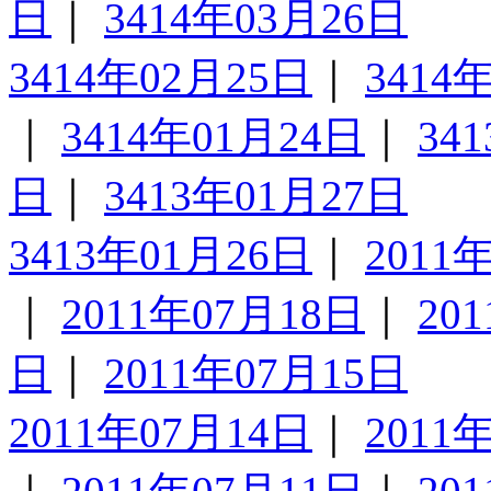
日
｜
3414年03月26日
3414年02月25日
｜
3414
｜
3414年01月24日
｜
34
日
｜
3413年01月27日
3413年01月26日
｜
2011
｜
2011年07月18日
｜
20
日
｜
2011年07月15日
2011年07月14日
｜
2011