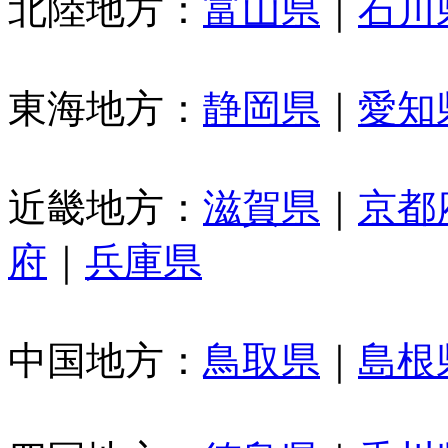
北陸地方：
富山県
｜
石川
東海地方：
静岡県
｜
愛知
近畿地方：
滋賀県
｜
京都
府
｜
兵庫県
中国地方：
鳥取県
｜
島根