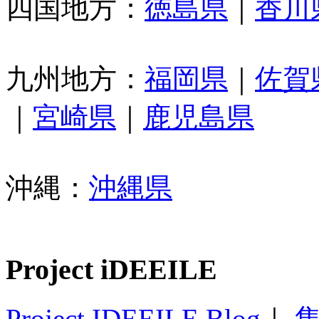
四国地方：
徳島県
｜
香川
九州地方：
福岡県
｜
佐賀
｜
宮崎県
｜
鹿児島県
沖縄：
沖縄県
Project iDEEILE
Project IDEEILE Blog
｜
集