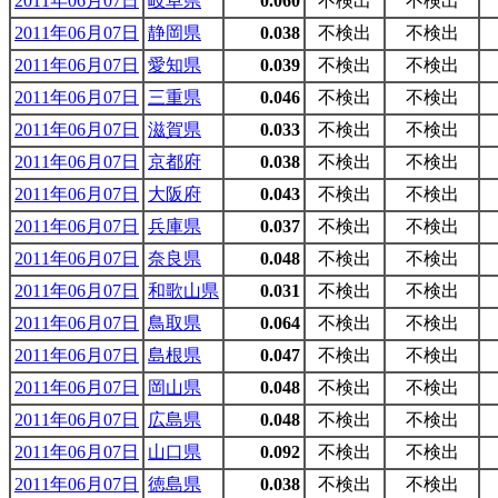
2011年06月07日
岐阜県
0.060
不検出
不検出
2011年06月07日
静岡県
0.038
不検出
不検出
2011年06月07日
愛知県
0.039
不検出
不検出
2011年06月07日
三重県
0.046
不検出
不検出
2011年06月07日
滋賀県
0.033
不検出
不検出
2011年06月07日
京都府
0.038
不検出
不検出
2011年06月07日
大阪府
0.043
不検出
不検出
2011年06月07日
兵庫県
0.037
不検出
不検出
2011年06月07日
奈良県
0.048
不検出
不検出
2011年06月07日
和歌山県
0.031
不検出
不検出
2011年06月07日
鳥取県
0.064
不検出
不検出
2011年06月07日
島根県
0.047
不検出
不検出
2011年06月07日
岡山県
0.048
不検出
不検出
2011年06月07日
広島県
0.048
不検出
不検出
2011年06月07日
山口県
0.092
不検出
不検出
2011年06月07日
徳島県
0.038
不検出
不検出