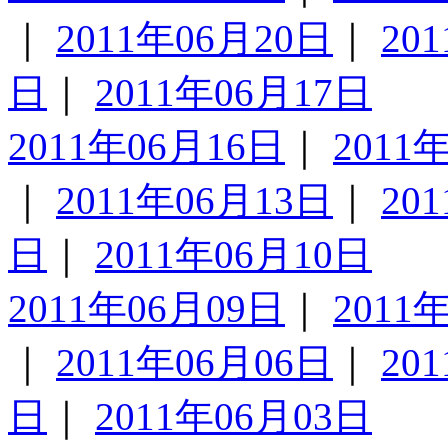
｜
2011年06月20日
｜
20
日
｜
2011年06月17日
2011年06月16日
｜
2011
｜
2011年06月13日
｜
20
日
｜
2011年06月10日
2011年06月09日
｜
2011
｜
2011年06月06日
｜
20
日
｜
2011年06月03日