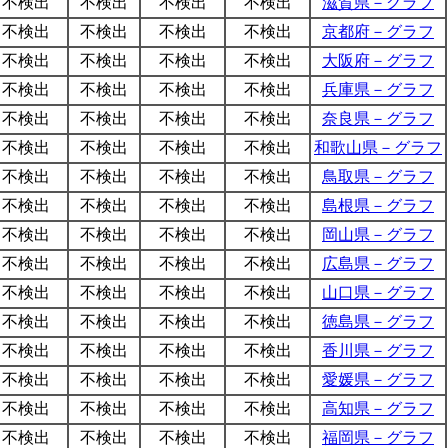
不検出
不検出
不検出
不検出
滋賀県－グラフ
不検出
不検出
不検出
不検出
京都府－グラフ
不検出
不検出
不検出
不検出
大阪府－グラフ
不検出
不検出
不検出
不検出
兵庫県－グラフ
不検出
不検出
不検出
不検出
奈良県－グラフ
不検出
不検出
不検出
不検出
和歌山県－グラフ
不検出
不検出
不検出
不検出
鳥取県－グラフ
不検出
不検出
不検出
不検出
島根県－グラフ
不検出
不検出
不検出
不検出
岡山県－グラフ
不検出
不検出
不検出
不検出
広島県－グラフ
不検出
不検出
不検出
不検出
山口県－グラフ
不検出
不検出
不検出
不検出
徳島県－グラフ
不検出
不検出
不検出
不検出
香川県－グラフ
不検出
不検出
不検出
不検出
愛媛県－グラフ
不検出
不検出
不検出
不検出
高知県－グラフ
不検出
不検出
不検出
不検出
福岡県－グラフ