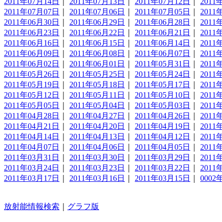
2011年07月14日
｜
2011年07月13日
｜
2011年07月12日
｜
2011
2011年07月07日
｜
2011年07月06日
｜
2011年07月05日
｜
2011
2011年06月30日
｜
2011年06月29日
｜
2011年06月28日
｜
2011
2011年06月23日
｜
2011年06月22日
｜
2011年06月21日
｜
2011
2011年06月16日
｜
2011年06月15日
｜
2011年06月14日
｜
2011
2011年06月09日
｜
2011年06月08日
｜
2011年06月07日
｜
2011
2011年06月02日
｜
2011年06月01日
｜
2011年05月31日
｜
2011
2011年05月26日
｜
2011年05月25日
｜
2011年05月24日
｜
2011
2011年05月19日
｜
2011年05月18日
｜
2011年05月17日
｜
2011
2011年05月12日
｜
2011年05月11日
｜
2011年05月10日
｜
2011
2011年05月05日
｜
2011年05月04日
｜
2011年05月03日
｜
2011
2011年04月28日
｜
2011年04月27日
｜
2011年04月26日
｜
2011
2011年04月21日
｜
2011年04月20日
｜
2011年04月19日
｜
2011
2011年04月14日
｜
2011年04月13日
｜
2011年04月12日
｜
2011
2011年04月07日
｜
2011年04月06日
｜
2011年04月05日
｜
2011
2011年03月31日
｜
2011年03月30日
｜
2011年03月29日
｜
2011
2011年03月24日
｜
2011年03月23日
｜
2011年03月22日
｜
2011
2011年03月17日
｜
2011年03月16日
｜
2011年03月15日
｜
0002
放射能情報検索
｜
グラフ版