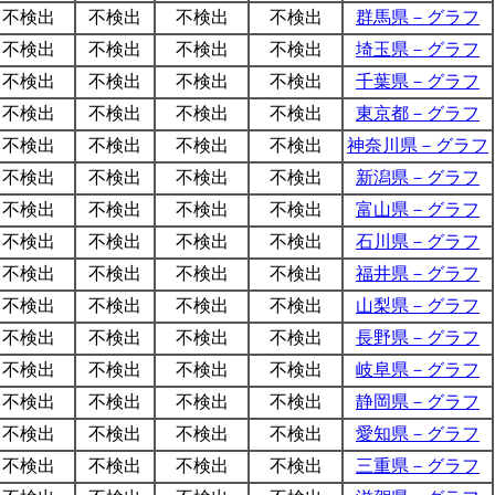
不検出
不検出
不検出
不検出
群馬県－グラフ
不検出
不検出
不検出
不検出
埼玉県－グラフ
不検出
不検出
不検出
不検出
千葉県－グラフ
不検出
不検出
不検出
不検出
東京都－グラフ
不検出
不検出
不検出
不検出
神奈川県－グラフ
不検出
不検出
不検出
不検出
新潟県－グラフ
不検出
不検出
不検出
不検出
富山県－グラフ
不検出
不検出
不検出
不検出
石川県－グラフ
不検出
不検出
不検出
不検出
福井県－グラフ
不検出
不検出
不検出
不検出
山梨県－グラフ
不検出
不検出
不検出
不検出
長野県－グラフ
不検出
不検出
不検出
不検出
岐阜県－グラフ
不検出
不検出
不検出
不検出
静岡県－グラフ
不検出
不検出
不検出
不検出
愛知県－グラフ
不検出
不検出
不検出
不検出
三重県－グラフ