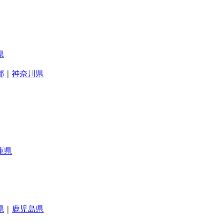
県
都
｜
神奈川県
庫県
県
｜
鹿児島県