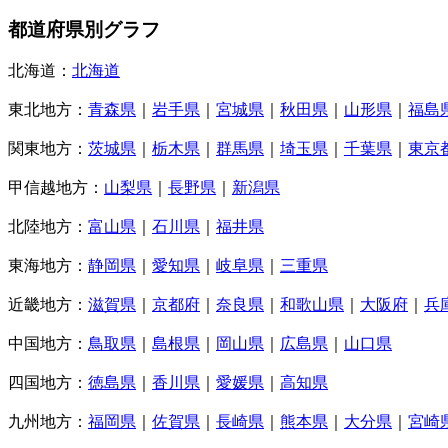
都道府県別グラフ
北海道：
北海道
東北地方：
青森県
｜
岩手県
｜
宮城県
｜
秋田県
｜
山形県
｜
福島
関東地方：
茨城県
｜
栃木県
｜
群馬県
｜
埼玉県
｜
千葉県
｜
東京
甲信越地方：
山梨県
｜
長野県
｜
新潟県
北陸地方：
富山県
｜
石川県
｜
福井県
東海地方：
静岡県
｜
愛知県
｜
岐阜県
｜
三重県
近畿地方：
滋賀県
｜
京都府
｜
奈良県
｜
和歌山県
｜
大阪府
｜
兵
中国地方：
鳥取県
｜
島根県
｜
岡山県
｜
広島県
｜
山口県
四国地方：
徳島県
｜
香川県
｜
愛媛県
｜
高知県
九州地方：
福岡県
｜
佐賀県
｜
長崎県
｜
熊本県
｜
大分県
｜
宮崎