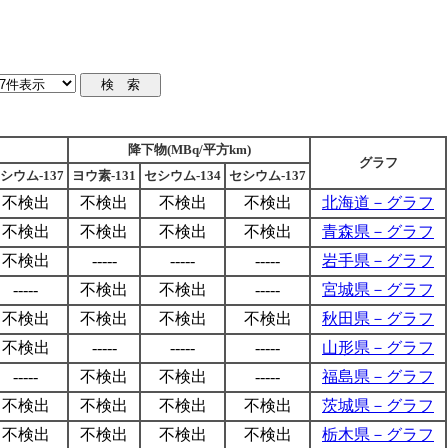
降下物(MBq/平方km)
グラフ
シウム-137
ヨウ素-131
セシウム-134
セシウム-137
不検出
不検出
不検出
不検出
北海道－グラフ
不検出
不検出
不検出
不検出
青森県－グラフ
不検出
-----
-----
-----
岩手県－グラフ
-----
不検出
不検出
-----
宮城県－グラフ
不検出
不検出
不検出
不検出
秋田県－グラフ
不検出
-----
-----
-----
山形県－グラフ
-----
不検出
不検出
-----
福島県－グラフ
不検出
不検出
不検出
不検出
茨城県－グラフ
不検出
不検出
不検出
不検出
栃木県－グラフ