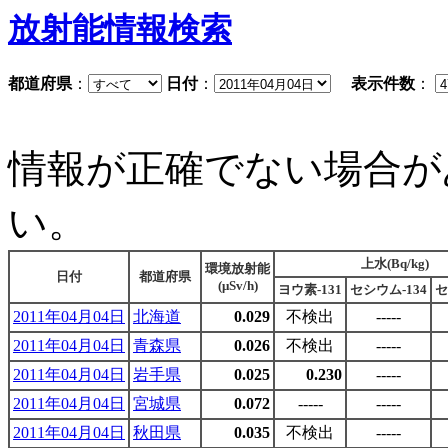
放射能情報検索
都道府県
：
日付
：
表示件数
：
情報が正確でない場合が
い。
上水(Bq/kg)
環境放射能
日付
都道府県
(μSv/h)
ヨウ素-131
セシウム-134
セ
2011年04月04日
北海道
0.029
不検出
-----
2011年04月04日
青森県
0.026
不検出
-----
2011年04月04日
岩手県
0.025
0.230
-----
2011年04月04日
宮城県
0.072
-----
-----
2011年04月04日
秋田県
0.035
不検出
-----