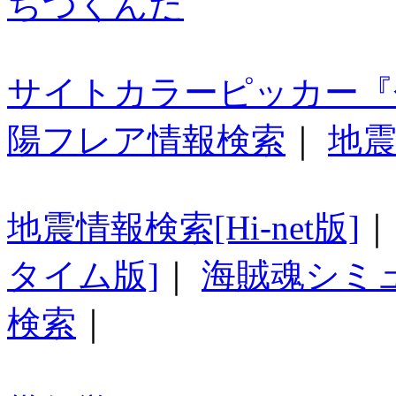
ちつくんだ
サイトカラーピッカー『
陽フレア情報検索
｜
地震
地震情報検索[Hi-net版]
タイム版]
｜
海賊魂シミ
検索
｜