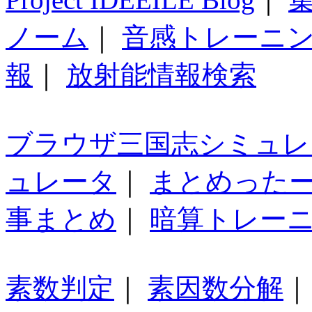
ノーム
｜
音感トレーニ
報
｜
放射能情報検索
ブラウザ三国志シミュレ
ュレータ
｜
まとめった
事まとめ
｜
暗算トレー
素数判定
｜
素因数分解