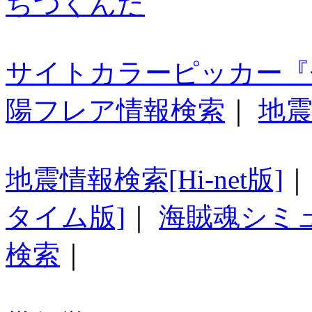
ちつくんだ
サイトカラーピッカー『
陽フレア情報検索
｜
地震
地震情報検索[Hi-net版]
タイム版]
｜
海賊魂シミ
検索
｜