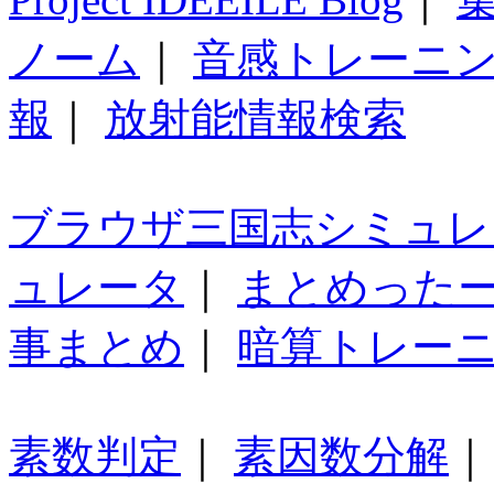
ノーム
｜
音感トレーニ
報
｜
放射能情報検索
ブラウザ三国志シミュレ
ュレータ
｜
まとめった
事まとめ
｜
暗算トレー
素数判定
｜
素因数分解