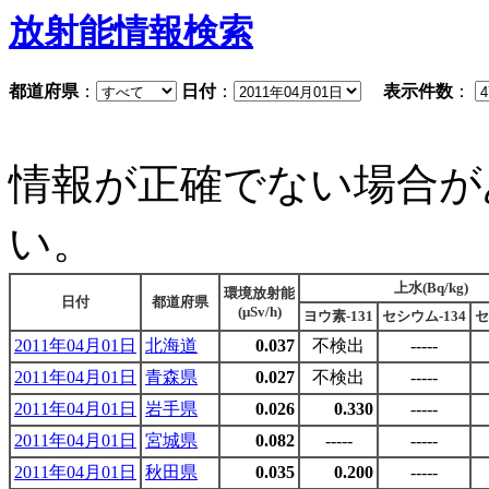
放射能情報検索
都道府県
：
日付
：
表示件数
：
情報が正確でない場合が
い。
上水(Bq/kg)
環境放射能
日付
都道府県
(μSv/h)
ヨウ素-131
セシウム-134
セ
2011年04月01日
北海道
0.037
不検出
-----
2011年04月01日
青森県
0.027
不検出
-----
2011年04月01日
岩手県
0.026
0.330
-----
2011年04月01日
宮城県
0.082
-----
-----
2011年04月01日
秋田県
0.035
0.200
-----