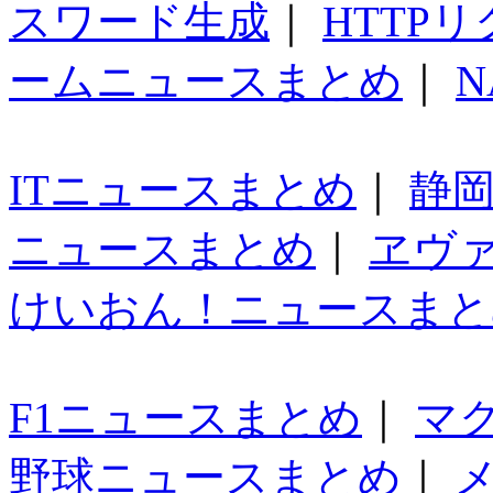
スワード生成
｜
HTTP
ームニュースまとめ
｜
N
ITニュースまとめ
｜
静
ニュースまとめ
｜
ヱヴ
けいおん！ニュースまと
F1ニュースまとめ
｜
マ
野球ニュースまとめ
｜