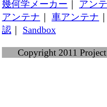
幾何学メーカー
｜
アン
アンテナ
｜
車アンテナ
認
｜
Sandbox
Copyright 2011 Project