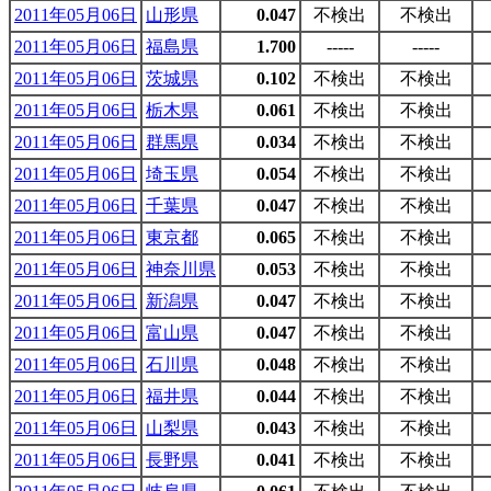
2011年05月06日
山形県
0.047
不検出
不検出
2011年05月06日
福島県
1.700
-----
-----
2011年05月06日
茨城県
0.102
不検出
不検出
2011年05月06日
栃木県
0.061
不検出
不検出
2011年05月06日
群馬県
0.034
不検出
不検出
2011年05月06日
埼玉県
0.054
不検出
不検出
2011年05月06日
千葉県
0.047
不検出
不検出
2011年05月06日
東京都
0.065
不検出
不検出
2011年05月06日
神奈川県
0.053
不検出
不検出
2011年05月06日
新潟県
0.047
不検出
不検出
2011年05月06日
富山県
0.047
不検出
不検出
2011年05月06日
石川県
0.048
不検出
不検出
2011年05月06日
福井県
0.044
不検出
不検出
2011年05月06日
山梨県
0.043
不検出
不検出
2011年05月06日
長野県
0.041
不検出
不検出