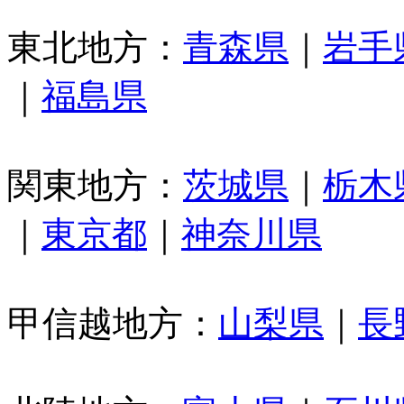
東北地方：
青森県
｜
岩手
｜
福島県
関東地方：
茨城県
｜
栃木
｜
東京都
｜
神奈川県
甲信越地方：
山梨県
｜
長