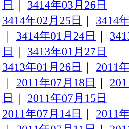
日
｜
3414年03月26日
3414年02月25日
｜
3414
｜
3414年01月24日
｜
34
日
｜
3413年01月27日
3413年01月26日
｜
2011
｜
2011年07月18日
｜
20
日
｜
2011年07月15日
2011年07月14日
｜
2011