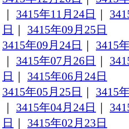
｜
3415年11月24日
｜
34
日
｜
3415年09月25日
3415年09月24日
｜
3415
｜
3415年07月26日
｜
34
日
｜
3415年06月24日
3415年05月25日
｜
3415
｜
3415年04月24日
｜
34
日
｜
3415年02月23日