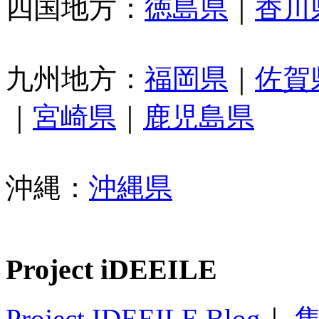
四国地方：
徳島県
｜
香川
九州地方：
福岡県
｜
佐賀
｜
宮崎県
｜
鹿児島県
沖縄：
沖縄県
Project iDEEILE
Project IDEEILE Blog
｜
集