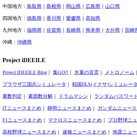
中国地方：
鳥取県
｜
島根県
｜
岡山県
｜
広島県
｜
山口県
四国地方：
徳島県
｜
香川県
｜
愛媛県
｜
高知県
九州地方：
福岡県
｜
佐賀県
｜
長崎県
｜
熊本県
｜
大分県
｜
宮崎
沖縄：
沖縄県
Project iDEEILE
Project IDEEILE Blog
｜
集GO!!
｜
氷菓の言霊
｜
メトロノーム
ブラウザ三国志シミュレータ
｜
戦国IXA(イクサ)シミュレー
素数判定
｜
素因数分解
｜
ドラムマシン
｜
ランダムパスワー
ITニュースまとめ
｜
静岡ニュースまとめ
｜
ガンダムニュース
F1ニュースまとめ
｜
マクロスニュースまとめ
｜
プロ野球ニ
高校野球ニュースまとめ
｜
速報ニュースまとめ
｜
地震ニュー