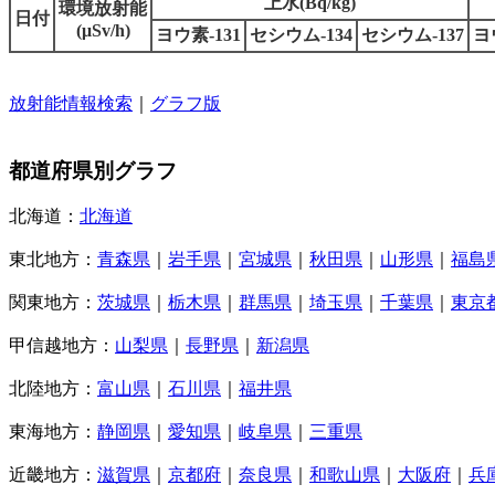
上水(Bq/kg)
環境放射能
日付
(μSv/h)
ヨウ素-131
セシウム-134
セシウム-137
ヨ
放射能情報検索
｜
グラフ版
都道府県別グラフ
北海道：
北海道
東北地方：
青森県
｜
岩手県
｜
宮城県
｜
秋田県
｜
山形県
｜
福島
関東地方：
茨城県
｜
栃木県
｜
群馬県
｜
埼玉県
｜
千葉県
｜
東京
甲信越地方：
山梨県
｜
長野県
｜
新潟県
北陸地方：
富山県
｜
石川県
｜
福井県
東海地方：
静岡県
｜
愛知県
｜
岐阜県
｜
三重県
近畿地方：
滋賀県
｜
京都府
｜
奈良県
｜
和歌山県
｜
大阪府
｜
兵