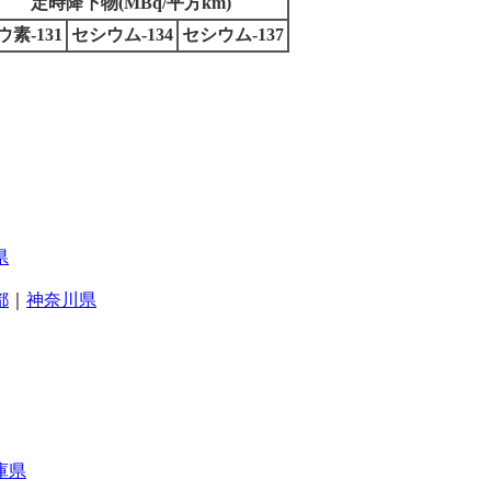
定時降下物(MBq/平方km)
ウ素-131
セシウム-134
セシウム-137
県
都
｜
神奈川県
庫県