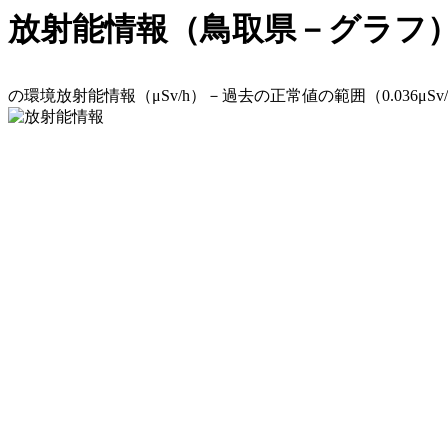
放射能情報（鳥取県－グラフ
の環境放射能情報（μSv/h）－過去の正常値の範囲（0.036μSv/h～0