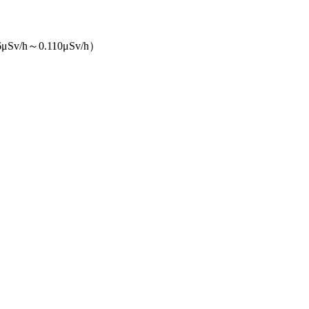
h～0.110μSv/h）