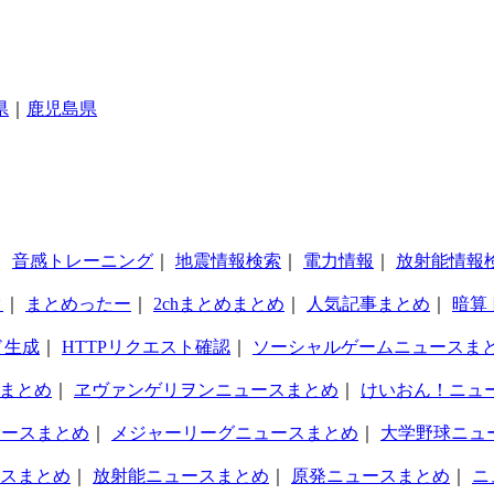
県
｜
鹿児島県
｜
音感トレーニング
｜
地震情報検索
｜
電力情報
｜
放射能情報
タ
｜
まとめったー
｜
2chまとめまとめ
｜
人気記事まとめ
｜
暗算
ド生成
｜
HTTPリクエスト確認
｜
ソーシャルゲームニュースま
まとめ
｜
ヱヴァンゲリヲンニュースまとめ
｜
けいおん！ニュ
ュースまとめ
｜
メジャーリーグニュースまとめ
｜
大学野球ニュ
スまとめ
｜
放射能ニュースまとめ
｜
原発ニュースまとめ
｜
ニ