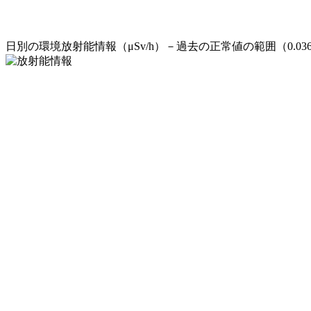
日別の環境放射能情報（μSv/h）－過去の正常値の範囲（0.036μSv/