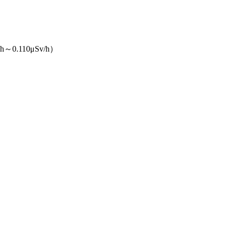
）
.110μSv/h）