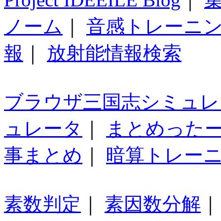
ノーム
｜
音感トレーニ
報
｜
放射能情報検索
ブラウザ三国志シミュレ
ュレータ
｜
まとめった
事まとめ
｜
暗算トレー
素数判定
｜
素因数分解