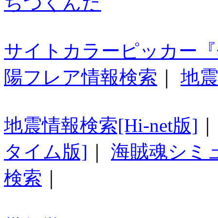
ちつくんだ
サイトカラーピッカー『
陽フレア情報検索
｜
地震
地震情報検索[Hi-net版]
タイム版]
｜
海賊魂シミ
検索
｜