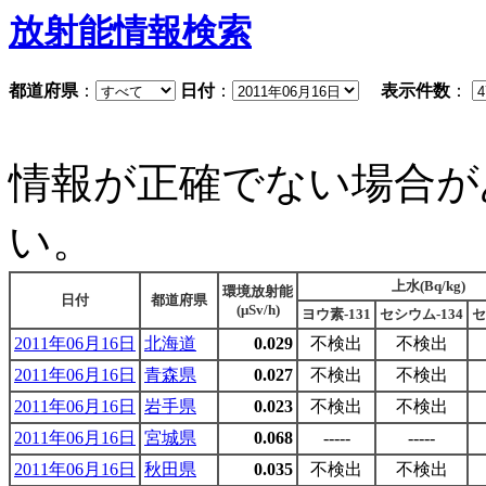
放射能情報検索
都道府県
：
日付
：
表示件数
：
情報が正確でない場合が
い。
上水(Bq/kg)
環境放射能
日付
都道府県
(μSv/h)
ヨウ素-131
セシウム-134
セ
2011年06月16日
北海道
0.029
不検出
不検出
2011年06月16日
青森県
0.027
不検出
不検出
2011年06月16日
岩手県
0.023
不検出
不検出
2011年06月16日
宮城県
0.068
-----
-----
2011年06月16日
秋田県
0.035
不検出
不検出