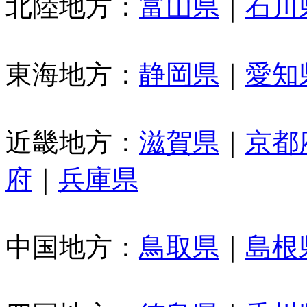
北陸地方：
富山県
｜
石川
東海地方：
静岡県
｜
愛知
近畿地方：
滋賀県
｜
京都
府
｜
兵庫県
中国地方：
鳥取県
｜
島根