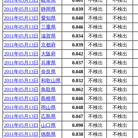
2011年05月13日
岐阜県
0.061
不検出
不検出
2011年05月13日
静岡県
0.039
不検出
不検出
2011年05月13日
愛知県
0.040
不検出
不検出
2011年05月13日
三重県
0.046
不検出
不検出
2011年05月13日
滋賀県
0.034
不検出
不検出
2011年05月13日
京都府
0.039
不検出
不検出
2011年05月13日
大阪府
0.042
不検出
不検出
2011年05月13日
兵庫県
0.037
不検出
不検出
2011年05月13日
奈良県
0.048
不検出
不検出
2011年05月13日
和歌山県
0.032
不検出
不検出
2011年05月13日
鳥取県
0.062
不検出
不検出
2011年05月13日
島根県
0.046
不検出
不検出
2011年05月13日
岡山県
0.048
不検出
不検出
2011年05月13日
広島県
0.047
不検出
不検出
2011年05月13日
山口県
0.090
不検出
不検出
2011年05月13日
徳島県
0.038
不検出
不検出