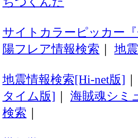
ちつくんだ
サイトカラーピッカー『
陽フレア情報検索
｜
地震
地震情報検索[Hi-net版]
タイム版]
｜
海賊魂シミ
検索
｜