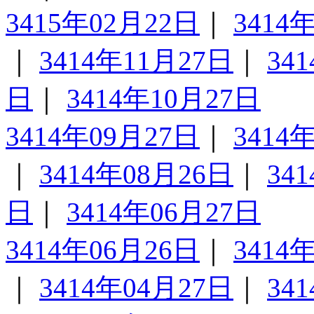
3415年02月22日
｜
3414
｜
3414年11月27日
｜
34
日
｜
3414年10月27日
3414年09月27日
｜
3414
｜
3414年08月26日
｜
34
日
｜
3414年06月27日
3414年06月26日
｜
3414
｜
3414年04月27日
｜
34