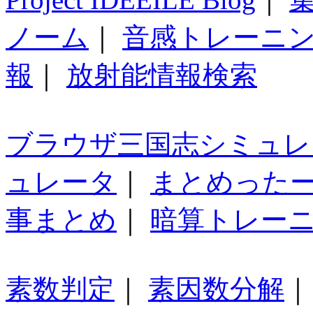
ノーム
｜
音感トレーニ
報
｜
放射能情報検索
ブラウザ三国志シミュレ
ュレータ
｜
まとめった
事まとめ
｜
暗算トレー
素数判定
｜
素因数分解