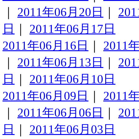
｜
2011年06月20日
｜
20
日
｜
2011年06月17日
2011年06月16日
｜
2011
｜
2011年06月13日
｜
20
日
｜
2011年06月10日
2011年06月09日
｜
2011
｜
2011年06月06日
｜
20
日
｜
2011年06月03日