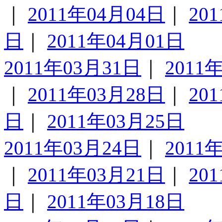
｜
2011年04月04日
｜
20
日
｜
2011年04月01日
2011年03月31日
｜
2011
｜
2011年03月28日
｜
20
日
｜
2011年03月25日
2011年03月24日
｜
2011
｜
2011年03月21日
｜
20
日
｜
2011年03月18日