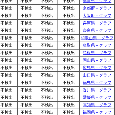
不検出
不検出
不検出
不検出
滋賀県－グラフ
不検出
不検出
不検出
不検出
京都府－グラフ
不検出
不検出
不検出
不検出
大阪府－グラフ
不検出
不検出
不検出
不検出
兵庫県－グラフ
不検出
不検出
不検出
不検出
奈良県－グラフ
不検出
不検出
不検出
不検出
和歌山県－グラフ
不検出
不検出
不検出
不検出
鳥取県－グラフ
不検出
不検出
不検出
不検出
島根県－グラフ
不検出
不検出
不検出
不検出
岡山県－グラフ
不検出
不検出
不検出
不検出
広島県－グラフ
不検出
不検出
不検出
不検出
山口県－グラフ
不検出
不検出
不検出
不検出
徳島県－グラフ
不検出
不検出
不検出
不検出
香川県－グラフ
不検出
不検出
不検出
不検出
愛媛県－グラフ
不検出
不検出
不検出
不検出
高知県－グラフ
不検出
不検出
不検出
不検出
福岡県－グラフ