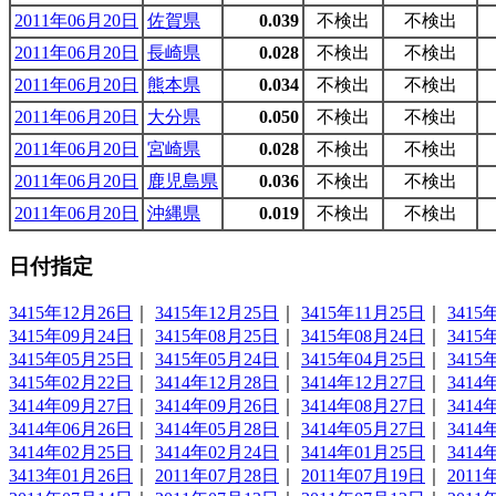
2011年06月20日
佐賀県
0.039
不検出
不検出
2011年06月20日
長崎県
0.028
不検出
不検出
2011年06月20日
熊本県
0.034
不検出
不検出
2011年06月20日
大分県
0.050
不検出
不検出
2011年06月20日
宮崎県
0.028
不検出
不検出
2011年06月20日
鹿児島県
0.036
不検出
不検出
2011年06月20日
沖縄県
0.019
不検出
不検出
日付指定
3415年12月26日
｜
3415年12月25日
｜
3415年11月25日
｜
3415
3415年09月24日
｜
3415年08月25日
｜
3415年08月24日
｜
3415
3415年05月25日
｜
3415年05月24日
｜
3415年04月25日
｜
3415
3415年02月22日
｜
3414年12月28日
｜
3414年12月27日
｜
3414
3414年09月27日
｜
3414年09月26日
｜
3414年08月27日
｜
3414
3414年06月26日
｜
3414年05月28日
｜
3414年05月27日
｜
3414
3414年02月25日
｜
3414年02月24日
｜
3414年01月25日
｜
3414
3413年01月26日
｜
2011年07月28日
｜
2011年07月19日
｜
2011