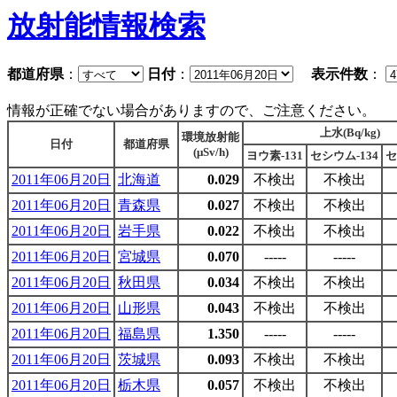
放射能情報検索
都道府県
：
日付
：
表示件数
：
情報が正確でない場合がありますので、ご注意ください。
上水(Bq/kg)
環境放射能
日付
都道府県
(μSv/h)
ヨウ素-131
セシウム-134
セ
2011年06月20日
北海道
0.029
不検出
不検出
2011年06月20日
青森県
0.027
不検出
不検出
2011年06月20日
岩手県
0.022
不検出
不検出
2011年06月20日
宮城県
0.070
-----
-----
2011年06月20日
秋田県
0.034
不検出
不検出
2011年06月20日
山形県
0.043
不検出
不検出
2011年06月20日
福島県
1.350
-----
-----
2011年06月20日
茨城県
0.093
不検出
不検出
2011年06月20日
栃木県
0.057
不検出
不検出