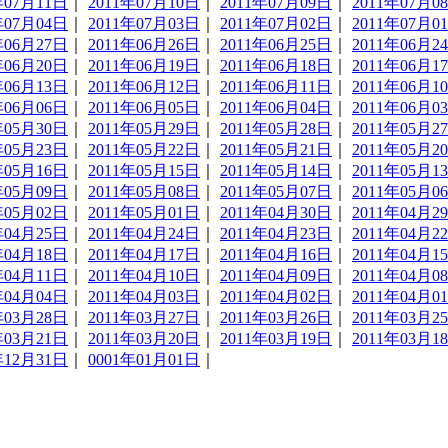
年07月11日
｜
2011年07月10日
｜
2011年07月09日
｜
2011年07月0
年07月04日
｜
2011年07月03日
｜
2011年07月02日
｜
2011年07月0
年06月27日
｜
2011年06月26日
｜
2011年06月25日
｜
2011年06月2
年06月20日
｜
2011年06月19日
｜
2011年06月18日
｜
2011年06月1
年06月13日
｜
2011年06月12日
｜
2011年06月11日
｜
2011年06月1
年06月06日
｜
2011年06月05日
｜
2011年06月04日
｜
2011年06月0
年05月30日
｜
2011年05月29日
｜
2011年05月28日
｜
2011年05月2
年05月23日
｜
2011年05月22日
｜
2011年05月21日
｜
2011年05月2
年05月16日
｜
2011年05月15日
｜
2011年05月14日
｜
2011年05月1
年05月09日
｜
2011年05月08日
｜
2011年05月07日
｜
2011年05月0
年05月02日
｜
2011年05月01日
｜
2011年04月30日
｜
2011年04月2
年04月25日
｜
2011年04月24日
｜
2011年04月23日
｜
2011年04月2
年04月18日
｜
2011年04月17日
｜
2011年04月16日
｜
2011年04月1
年04月11日
｜
2011年04月10日
｜
2011年04月09日
｜
2011年04月0
年04月04日
｜
2011年04月03日
｜
2011年04月02日
｜
2011年04月0
年03月28日
｜
2011年03月27日
｜
2011年03月26日
｜
2011年03月2
年03月21日
｜
2011年03月20日
｜
2011年03月19日
｜
2011年03月1
年12月31日
｜
0001年01月01日
｜