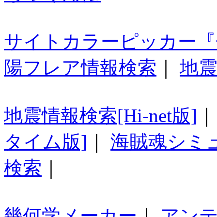
サイトカラーピッカー『
陽フレア情報検索
｜
地震
地震情報検索[Hi-net版]
タイム版]
｜
海賊魂シミ
検索
｜
幾何学メーカー
｜
アン