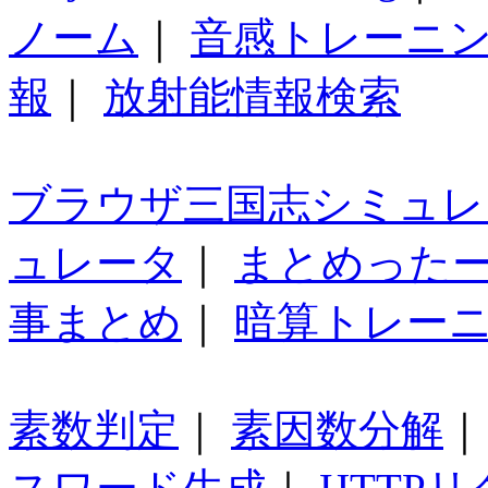
ノーム
｜
音感トレーニ
報
｜
放射能情報検索
ブラウザ三国志シミュレ
ュレータ
｜
まとめった
事まとめ
｜
暗算トレー
素数判定
｜
素因数分解