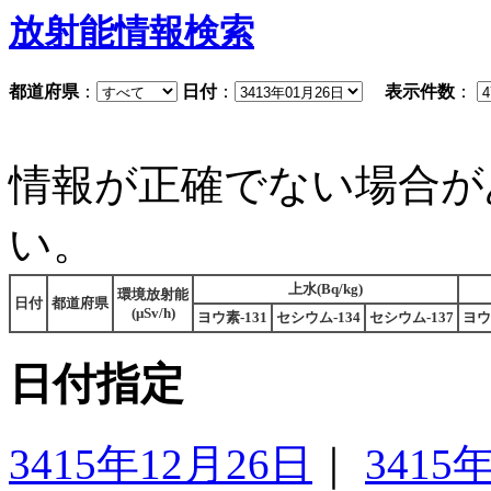
放射能情報検索
都道府県
：
日付
：
表示件数
：
情報が正確でない場合が
い。
上水(Bq/kg)
環境放射能
日付
都道府県
(μSv/h)
ヨウ素-131
セシウム-134
セシウム-137
ヨウ
日付指定
3415年12月26日
｜
3415