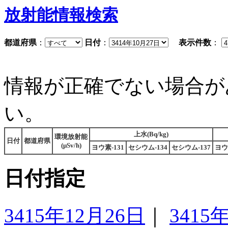
放射能情報検索
都道府県
：
日付
：
表示件数
：
情報が正確でない場合が
い。
上水(Bq/kg)
環境放射能
日付
都道府県
(μSv/h)
ヨウ素-131
セシウム-134
セシウム-137
ヨウ
日付指定
3415年12月26日
｜
3415