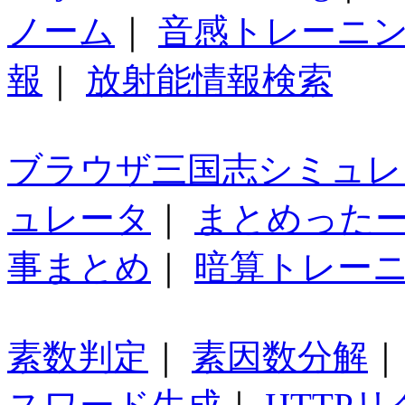
ノーム
｜
音感トレーニ
報
｜
放射能情報検索
ブラウザ三国志シミュレ
ュレータ
｜
まとめった
事まとめ
｜
暗算トレー
素数判定
｜
素因数分解