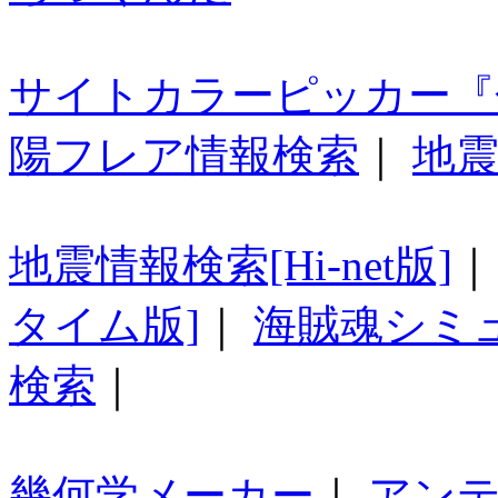
サイトカラーピッカー『
陽フレア情報検索
｜
地震
地震情報検索[Hi-net版]
タイム版]
｜
海賊魂シミ
検索
｜
幾何学メーカー
｜
アン