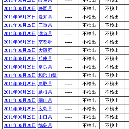
2011年06月29日
岐阜県
-----
不検出
不検出
2011年06月29日
静岡県
-----
不検出
不検出
2011年06月29日
愛知県
-----
不検出
不検出
2011年06月29日
三重県
-----
不検出
不検出
2011年06月29日
滋賀県
-----
不検出
不検出
2011年06月29日
京都府
-----
不検出
不検出
2011年06月29日
大阪府
-----
不検出
不検出
2011年06月29日
兵庫県
-----
不検出
不検出
2011年06月29日
奈良県
-----
不検出
不検出
2011年06月29日
和歌山県
-----
不検出
不検出
2011年06月29日
鳥取県
-----
不検出
不検出
2011年06月29日
島根県
-----
不検出
不検出
2011年06月29日
岡山県
-----
不検出
不検出
2011年06月29日
広島県
-----
不検出
不検出
2011年06月29日
山口県
-----
不検出
不検出
2011年06月29日
徳島県
-----
不検出
不検出