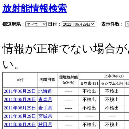
放射能情報検索
都道府県
：
日付
：
表示件数
：
情報が正確でない場合が
い。
上水(Bq/kg)
環境放射能
日付
都道府県
(μSv/h)
ヨウ素-131
セシウム-134
セ
2011年06月29日
北海道
-----
不検出
不検出
2011年06月29日
青森県
-----
不検出
不検出
2011年06月29日
岩手県
-----
不検出
不検出
2011年06月29日
宮城県
-----
-----
-----
2011年06月29日
秋田県
-----
不検出
不検出