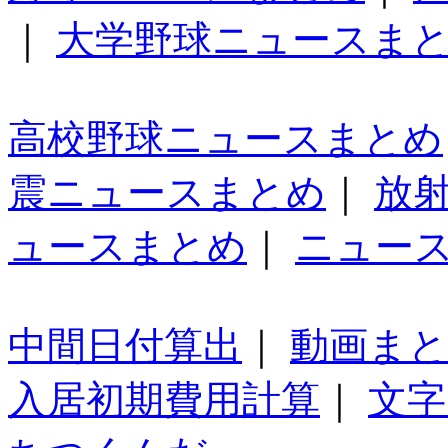
｜
大学野球ニュースま
高校野球ニュースまとめ
震ニュースまとめ
｜
放
ュースまとめ
｜
ニュー
中間日付算出
｜
動画ま
入居初期費用計算
｜
文字