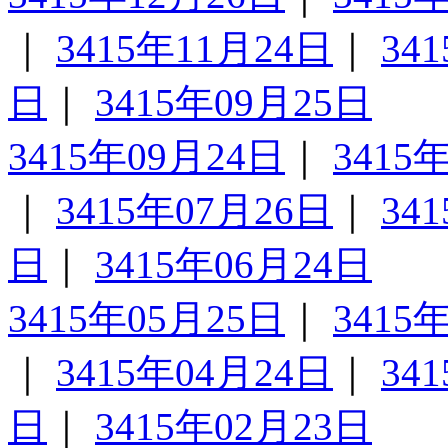
｜
3415年11月24日
｜
34
日
｜
3415年09月25日
3415年09月24日
｜
3415
｜
3415年07月26日
｜
34
日
｜
3415年06月24日
3415年05月25日
｜
3415
｜
3415年04月24日
｜
34
日
｜
3415年02月23日