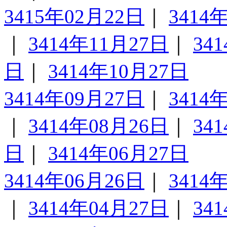
3415年02月22日
｜
3414
｜
3414年11月27日
｜
34
日
｜
3414年10月27日
3414年09月27日
｜
3414
｜
3414年08月26日
｜
34
日
｜
3414年06月27日
3414年06月26日
｜
3414
｜
3414年04月27日
｜
34