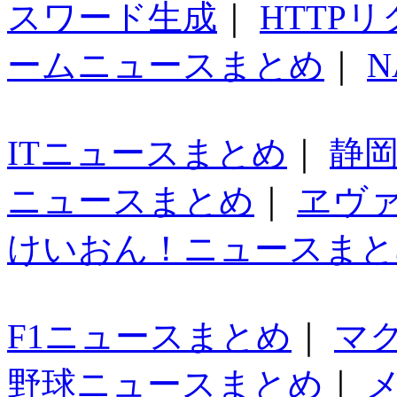
スワード生成
｜
HTTP
ームニュースまとめ
｜
N
ITニュースまとめ
｜
静
ニュースまとめ
｜
ヱヴ
けいおん！ニュースまと
F1ニュースまとめ
｜
マ
野球ニュースまとめ
｜