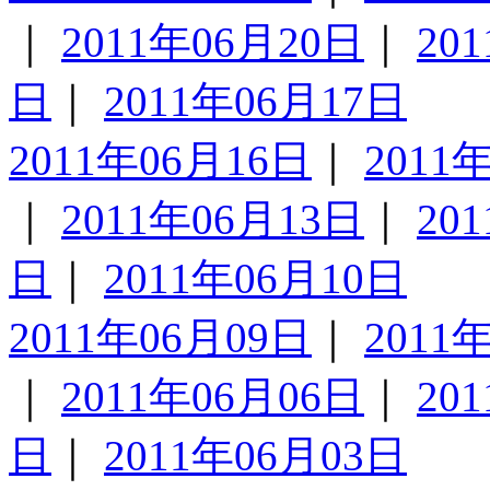
｜
2011年06月20日
｜
20
日
｜
2011年06月17日
2011年06月16日
｜
2011
｜
2011年06月13日
｜
20
日
｜
2011年06月10日
2011年06月09日
｜
2011
｜
2011年06月06日
｜
20
日
｜
2011年06月03日