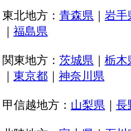
東北地方：
青森県
｜
岩手
｜
福島県
関東地方：
茨城県
｜
栃木
｜
東京都
｜
神奈川県
甲信越地方：
山梨県
｜
長