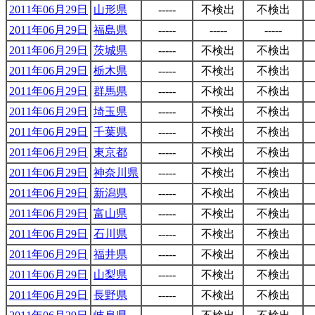
2011年06月29日
山形県
-----
不検出
不検出
2011年06月29日
福島県
-----
-----
-----
2011年06月29日
茨城県
-----
不検出
不検出
2011年06月29日
栃木県
-----
不検出
不検出
2011年06月29日
群馬県
-----
不検出
不検出
2011年06月29日
埼玉県
-----
不検出
不検出
2011年06月29日
千葉県
-----
不検出
不検出
2011年06月29日
東京都
-----
不検出
不検出
2011年06月29日
神奈川県
-----
不検出
不検出
2011年06月29日
新潟県
-----
不検出
不検出
2011年06月29日
富山県
-----
不検出
不検出
2011年06月29日
石川県
-----
不検出
不検出
2011年06月29日
福井県
-----
不検出
不検出
2011年06月29日
山梨県
-----
不検出
不検出
2011年06月29日
長野県
-----
不検出
不検出