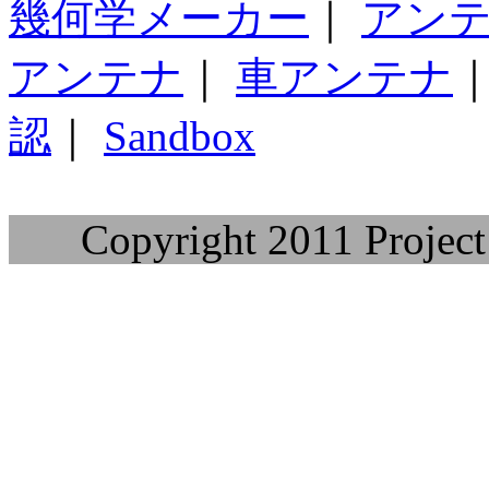
幾何学メーカー
｜
アン
アンテナ
｜
車アンテナ
認
｜
Sandbox
Copyright 2011 Project