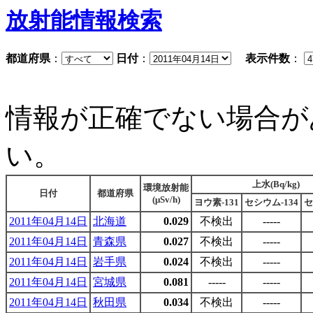
放射能情報検索
都道府県
：
日付
：
表示件数
：
情報が正確でない場合が
い。
上水(Bq/kg)
環境放射能
日付
都道府県
(μSv/h)
ヨウ素-131
セシウム-134
セ
2011年04月14日
北海道
0.029
不検出
-----
2011年04月14日
青森県
0.027
不検出
-----
2011年04月14日
岩手県
0.024
不検出
-----
2011年04月14日
宮城県
0.081
-----
-----
2011年04月14日
秋田県
0.034
不検出
-----