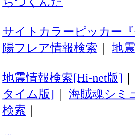
ちつくんだ
サイトカラーピッカー『
陽フレア情報検索
｜
地震
地震情報検索[Hi-net版]
タイム版]
｜
海賊魂シミ
検索
｜