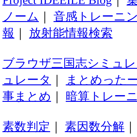
ノーム
｜
音感トレーニ
報
｜
放射能情報検索
ブラウザ三国志シミュレ
ュレータ
｜
まとめった
事まとめ
｜
暗算トレー
素数判定
｜
素因数分解