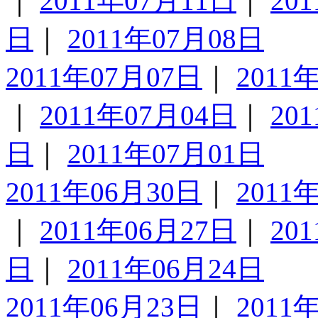
｜
2011年07月11日
｜
20
日
｜
2011年07月08日
2011年07月07日
｜
2011
｜
2011年07月04日
｜
20
日
｜
2011年07月01日
2011年06月30日
｜
2011
｜
2011年06月27日
｜
20
日
｜
2011年06月24日
2011年06月23日
｜
2011