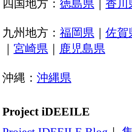
四国地方：
徳島県
｜
香川
九州地方：
福岡県
｜
佐賀
｜
宮崎県
｜
鹿児島県
沖縄：
沖縄県
Project iDEEILE
Project IDEEILE Blog
｜
集