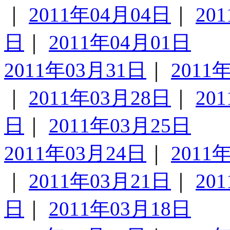
｜
2011年04月04日
｜
20
日
｜
2011年04月01日
2011年03月31日
｜
2011
｜
2011年03月28日
｜
20
日
｜
2011年03月25日
2011年03月24日
｜
2011
｜
2011年03月21日
｜
20
日
｜
2011年03月18日