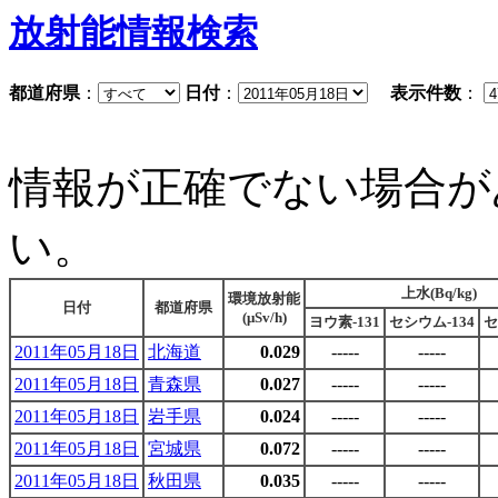
放射能情報検索
都道府県
：
日付
：
表示件数
：
情報が正確でない場合が
い。
上水(Bq/kg)
環境放射能
日付
都道府県
(μSv/h)
ヨウ素-131
セシウム-134
セ
2011年05月18日
北海道
0.029
-----
-----
2011年05月18日
青森県
0.027
-----
-----
2011年05月18日
岩手県
0.024
-----
-----
2011年05月18日
宮城県
0.072
-----
-----
2011年05月18日
秋田県
0.035
-----
-----