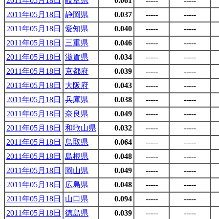
2011年05月18日
岐阜県
0.061
-----
-----
2011年05月18日
静岡県
0.037
-----
-----
2011年05月18日
愛知県
0.040
-----
-----
2011年05月18日
三重県
0.046
-----
-----
2011年05月18日
滋賀県
0.034
-----
-----
2011年05月18日
京都府
0.039
-----
-----
2011年05月18日
大阪府
0.043
-----
-----
2011年05月18日
兵庫県
0.038
-----
-----
2011年05月18日
奈良県
0.049
-----
-----
2011年05月18日
和歌山県
0.032
-----
-----
2011年05月18日
鳥取県
0.064
-----
-----
2011年05月18日
島根県
0.048
-----
-----
2011年05月18日
岡山県
0.049
-----
-----
2011年05月18日
広島県
0.048
-----
-----
2011年05月18日
山口県
0.094
-----
-----
2011年05月18日
徳島県
0.039
-----
-----