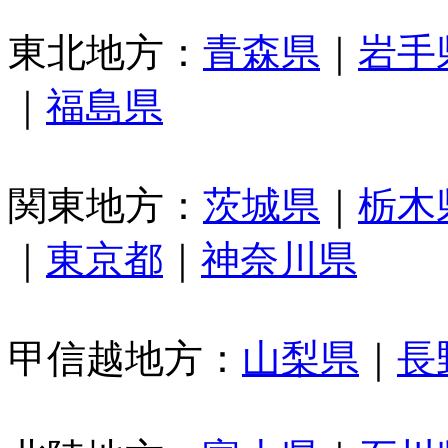
東北地方：
青森県
｜
岩手
｜
福島県
関東地方：
茨城県
｜
栃木
｜
東京都
｜
神奈川県
甲信越地方：
山梨県
｜
長