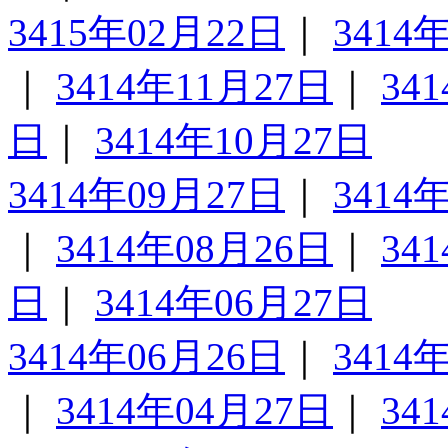
3415年02月22日
｜
3414
｜
3414年11月27日
｜
34
日
｜
3414年10月27日
3414年09月27日
｜
3414
｜
3414年08月26日
｜
34
日
｜
3414年06月27日
3414年06月26日
｜
3414
｜
3414年04月27日
｜
34