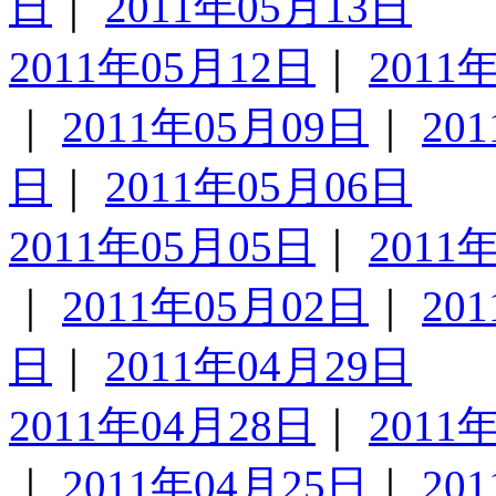
日
｜
2011年05月13日
2011年05月12日
｜
2011
｜
2011年05月09日
｜
20
日
｜
2011年05月06日
2011年05月05日
｜
2011
｜
2011年05月02日
｜
20
日
｜
2011年04月29日
2011年04月28日
｜
2011
｜
2011年04月25日
｜
20