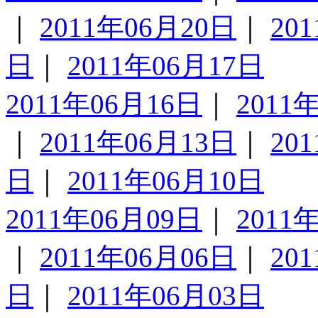
｜
2011年06月20日
｜
20
日
｜
2011年06月17日
2011年06月16日
｜
2011
｜
2011年06月13日
｜
20
日
｜
2011年06月10日
2011年06月09日
｜
2011
｜
2011年06月06日
｜
20
日
｜
2011年06月03日