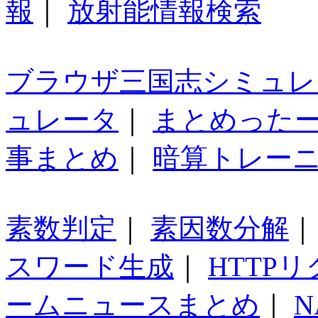
報
｜
放射能情報検索
ブラウザ三国志シミュレ
ュレータ
｜
まとめった
事まとめ
｜
暗算トレー
素数判定
｜
素因数分解
スワード生成
｜
HTTP
ームニュースまとめ
｜
N