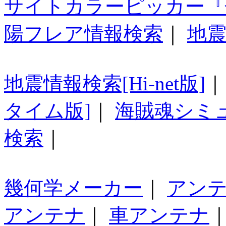
サイトカラーピッカー『
陽フレア情報検索
｜
地震
地震情報検索[Hi-net版]
タイム版]
｜
海賊魂シミ
検索
｜
幾何学メーカー
｜
アン
アンテナ
｜
車アンテナ