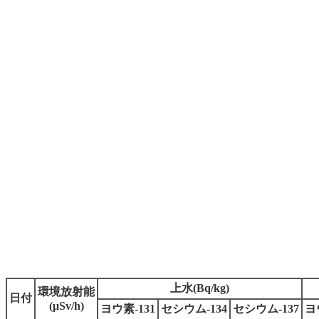
上水(Bq/kg)
環境放射能
日付
(μSv/h)
ヨウ素-131
セシウム-134
セシウム-137
ヨ