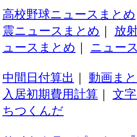
高校野球ニュースまとめ
震ニュースまとめ
｜
放
ュースまとめ
｜
ニュー
中間日付算出
｜
動画ま
入居初期費用計算
｜
文字
ちつくんだ