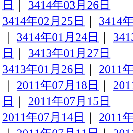
日
｜
3414年03月26日
3414年02月25日
｜
3414
｜
3414年01月24日
｜
34
日
｜
3413年01月27日
3413年01月26日
｜
2011
｜
2011年07月18日
｜
20
日
｜
2011年07月15日
2011年07月14日
｜
2011