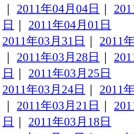
｜
2011年04月04日
｜
20
日
｜
2011年04月01日
2011年03月31日
｜
2011
｜
2011年03月28日
｜
20
日
｜
2011年03月25日
2011年03月24日
｜
2011
｜
2011年03月21日
｜
20
日
｜
2011年03月18日