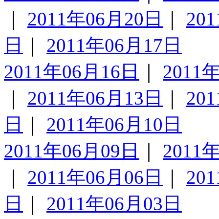
｜
2011年06月20日
｜
20
日
｜
2011年06月17日
2011年06月16日
｜
2011
｜
2011年06月13日
｜
20
日
｜
2011年06月10日
2011年06月09日
｜
2011
｜
2011年06月06日
｜
20
日
｜
2011年06月03日