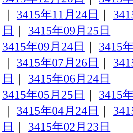
｜
3415年11月24日
｜
34
日
｜
3415年09月25日
3415年09月24日
｜
3415
｜
3415年07月26日
｜
34
日
｜
3415年06月24日
3415年05月25日
｜
3415
｜
3415年04月24日
｜
34
日
｜
3415年02月23日