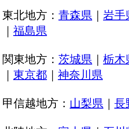
東北地方：
青森県
｜
岩手
｜
福島県
関東地方：
茨城県
｜
栃木
｜
東京都
｜
神奈川県
甲信越地方：
山梨県
｜
長