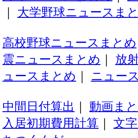
｜
大学野球ニュースま
高校野球ニュースまとめ
震ニュースまとめ
｜
放
ュースまとめ
｜
ニュー
中間日付算出
｜
動画ま
入居初期費用計算
｜
文字