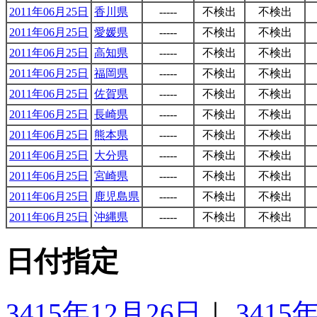
2011年06月25日
香川県
-----
不検出
不検出
2011年06月25日
愛媛県
-----
不検出
不検出
2011年06月25日
高知県
-----
不検出
不検出
2011年06月25日
福岡県
-----
不検出
不検出
2011年06月25日
佐賀県
-----
不検出
不検出
2011年06月25日
長崎県
-----
不検出
不検出
2011年06月25日
熊本県
-----
不検出
不検出
2011年06月25日
大分県
-----
不検出
不検出
2011年06月25日
宮崎県
-----
不検出
不検出
2011年06月25日
鹿児島県
-----
不検出
不検出
2011年06月25日
沖縄県
-----
不検出
不検出
日付指定
3415年12月26日
｜
3415