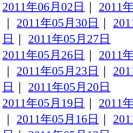
2011年06月02日
｜
2011
｜
2011年05月30日
｜
20
日
｜
2011年05月27日
2011年05月26日
｜
2011
｜
2011年05月23日
｜
20
日
｜
2011年05月20日
2011年05月19日
｜
2011
｜
2011年05月16日
｜
20