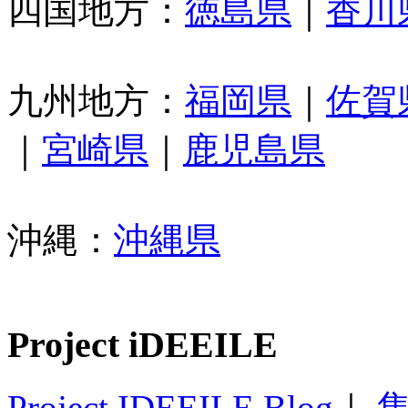
四国地方：
徳島県
｜
香川
九州地方：
福岡県
｜
佐賀
｜
宮崎県
｜
鹿児島県
沖縄：
沖縄県
Project iDEEILE
Project IDEEILE Blog
｜
集