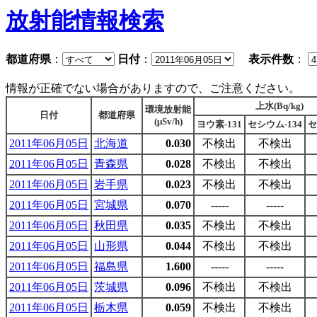
放射能情報検索
都道府県
：
日付
：
表示件数
：
情報が正確でない場合がありますので、ご注意ください。
上水(Bq/kg)
環境放射能
日付
都道府県
(μSv/h)
ヨウ素-131
セシウム-134
セ
2011年06月05日
北海道
0.030
不検出
不検出
2011年06月05日
青森県
0.028
不検出
不検出
2011年06月05日
岩手県
0.023
不検出
不検出
2011年06月05日
宮城県
0.070
-----
-----
2011年06月05日
秋田県
0.035
不検出
不検出
2011年06月05日
山形県
0.044
不検出
不検出
2011年06月05日
福島県
1.600
-----
-----
2011年06月05日
茨城県
0.096
不検出
不検出
2011年06月05日
栃木県
0.059
不検出
不検出