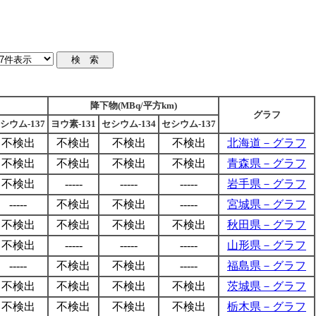
降下物(MBq/平方km)
グラフ
シウム-137
ヨウ素-131
セシウム-134
セシウム-137
不検出
不検出
不検出
不検出
北海道－グラフ
不検出
不検出
不検出
不検出
青森県－グラフ
不検出
-----
-----
-----
岩手県－グラフ
-----
不検出
不検出
-----
宮城県－グラフ
不検出
不検出
不検出
不検出
秋田県－グラフ
不検出
-----
-----
-----
山形県－グラフ
-----
不検出
不検出
-----
福島県－グラフ
不検出
不検出
不検出
不検出
茨城県－グラフ
不検出
不検出
不検出
不検出
栃木県－グラフ