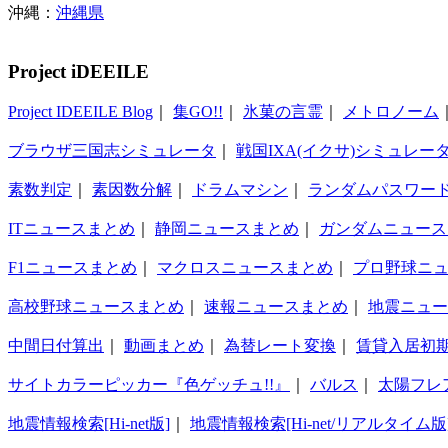
沖縄：
沖縄県
Project iDEEILE
Project IDEEILE Blog
｜
集GO!!
｜
氷菓の言霊
｜
メトロノーム
ブラウザ三国志シミュレータ
｜
戦国IXA(イクサ)シミュレー
素数判定
｜
素因数分解
｜
ドラムマシン
｜
ランダムパスワー
ITニュースまとめ
｜
静岡ニュースまとめ
｜
ガンダムニュース
F1ニュースまとめ
｜
マクロスニュースまとめ
｜
プロ野球ニ
高校野球ニュースまとめ
｜
速報ニュースまとめ
｜
地震ニュー
中間日付算出
｜
動画まとめ
｜
為替レート変換
｜
賃貸入居初
サイトカラーピッカー『色ゲッチュ!!』
｜
バルス
｜
太陽フレ
地震情報検索[Hi-net版]
｜
地震情報検索[Hi-net/リアルタイム版