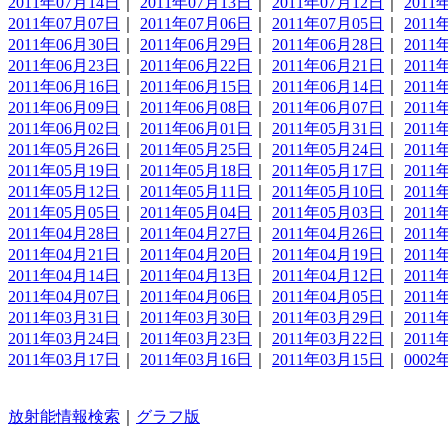
2011年07月14日
｜
2011年07月13日
｜
2011年07月12日
｜
2011
2011年07月07日
｜
2011年07月06日
｜
2011年07月05日
｜
2011
2011年06月30日
｜
2011年06月29日
｜
2011年06月28日
｜
2011
2011年06月23日
｜
2011年06月22日
｜
2011年06月21日
｜
2011
2011年06月16日
｜
2011年06月15日
｜
2011年06月14日
｜
2011
2011年06月09日
｜
2011年06月08日
｜
2011年06月07日
｜
2011
2011年06月02日
｜
2011年06月01日
｜
2011年05月31日
｜
2011
2011年05月26日
｜
2011年05月25日
｜
2011年05月24日
｜
2011
2011年05月19日
｜
2011年05月18日
｜
2011年05月17日
｜
2011
2011年05月12日
｜
2011年05月11日
｜
2011年05月10日
｜
2011
2011年05月05日
｜
2011年05月04日
｜
2011年05月03日
｜
2011
2011年04月28日
｜
2011年04月27日
｜
2011年04月26日
｜
2011
2011年04月21日
｜
2011年04月20日
｜
2011年04月19日
｜
2011
2011年04月14日
｜
2011年04月13日
｜
2011年04月12日
｜
2011
2011年04月07日
｜
2011年04月06日
｜
2011年04月05日
｜
2011
2011年03月31日
｜
2011年03月30日
｜
2011年03月29日
｜
2011
2011年03月24日
｜
2011年03月23日
｜
2011年03月22日
｜
2011
2011年03月17日
｜
2011年03月16日
｜
2011年03月15日
｜
0002
放射能情報検索
｜
グラフ版