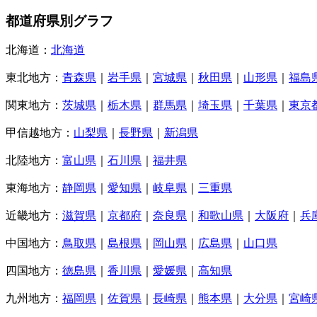
都道府県別グラフ
北海道：
北海道
東北地方：
青森県
｜
岩手県
｜
宮城県
｜
秋田県
｜
山形県
｜
福島
関東地方：
茨城県
｜
栃木県
｜
群馬県
｜
埼玉県
｜
千葉県
｜
東京
甲信越地方：
山梨県
｜
長野県
｜
新潟県
北陸地方：
富山県
｜
石川県
｜
福井県
東海地方：
静岡県
｜
愛知県
｜
岐阜県
｜
三重県
近畿地方：
滋賀県
｜
京都府
｜
奈良県
｜
和歌山県
｜
大阪府
｜
兵
中国地方：
鳥取県
｜
島根県
｜
岡山県
｜
広島県
｜
山口県
四国地方：
徳島県
｜
香川県
｜
愛媛県
｜
高知県
九州地方：
福岡県
｜
佐賀県
｜
長崎県
｜
熊本県
｜
大分県
｜
宮崎