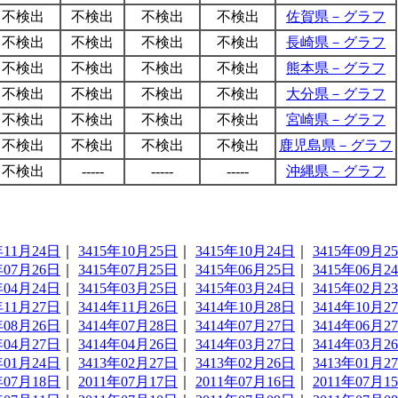
不検出
不検出
不検出
不検出
佐賀県－グラフ
不検出
不検出
不検出
不検出
長崎県－グラフ
不検出
不検出
不検出
不検出
熊本県－グラフ
不検出
不検出
不検出
不検出
大分県－グラフ
不検出
不検出
不検出
不検出
宮崎県－グラフ
不検出
不検出
不検出
不検出
鹿児島県－グラフ
不検出
-----
-----
-----
沖縄県－グラフ
年11月24日
｜
3415年10月25日
｜
3415年10月24日
｜
3415年09月2
年07月26日
｜
3415年07月25日
｜
3415年06月25日
｜
3415年06月2
年04月24日
｜
3415年03月25日
｜
3415年03月24日
｜
3415年02月2
年11月27日
｜
3414年11月26日
｜
3414年10月28日
｜
3414年10月2
年08月26日
｜
3414年07月28日
｜
3414年07月27日
｜
3414年06月2
年04月27日
｜
3414年04月26日
｜
3414年03月27日
｜
3414年03月2
年01月24日
｜
3413年02月27日
｜
3413年02月26日
｜
3413年01月2
年07月18日
｜
2011年07月17日
｜
2011年07月16日
｜
2011年07月1