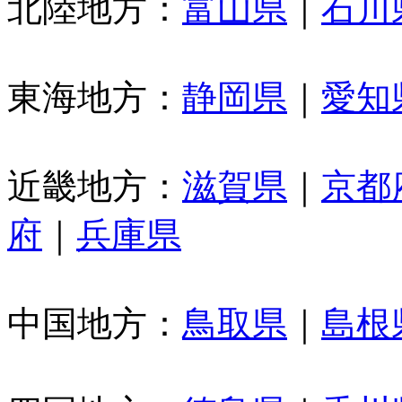
北陸地方：
富山県
｜
石川
東海地方：
静岡県
｜
愛知
近畿地方：
滋賀県
｜
京都
府
｜
兵庫県
中国地方：
鳥取県
｜
島根