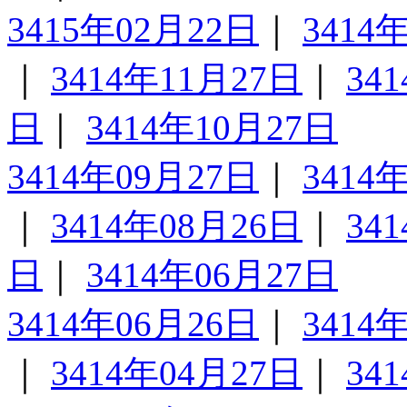
3415年02月22日
｜
3414
｜
3414年11月27日
｜
34
日
｜
3414年10月27日
3414年09月27日
｜
3414
｜
3414年08月26日
｜
34
日
｜
3414年06月27日
3414年06月26日
｜
3414
｜
3414年04月27日
｜
34