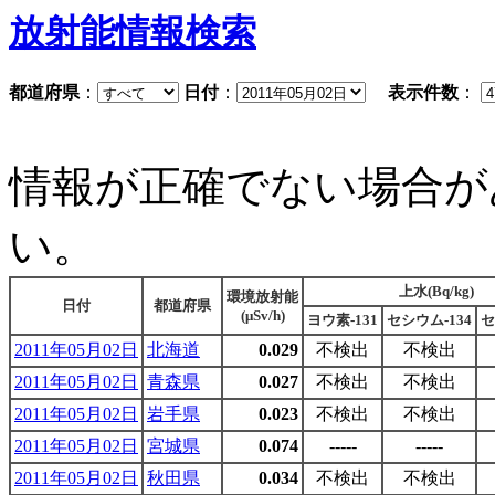
放射能情報検索
都道府県
：
日付
：
表示件数
：
情報が正確でない場合が
い。
上水(Bq/kg)
環境放射能
日付
都道府県
(μSv/h)
ヨウ素-131
セシウム-134
セ
2011年05月02日
北海道
0.029
不検出
不検出
2011年05月02日
青森県
0.027
不検出
不検出
2011年05月02日
岩手県
0.023
不検出
不検出
2011年05月02日
宮城県
0.074
-----
-----
2011年05月02日
秋田県
0.034
不検出
不検出