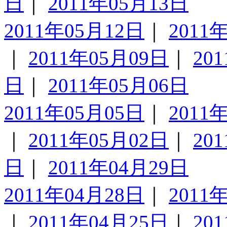
日
｜
2011年05月13日
2011年05月12日
｜
2011
｜
2011年05月09日
｜
20
日
｜
2011年05月06日
2011年05月05日
｜
2011
｜
2011年05月02日
｜
20
日
｜
2011年04月29日
2011年04月28日
｜
2011
｜
2011年04月25日
｜
20