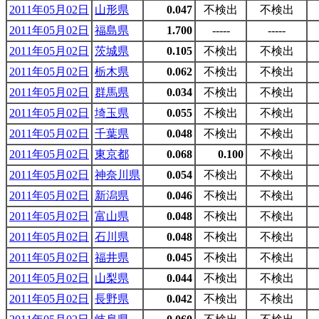
2011年05月02日
山形県
0.047
不検出
不検出
2011年05月02日
福島県
1.700
-----
-----
2011年05月02日
茨城県
0.105
不検出
不検出
2011年05月02日
栃木県
0.062
不検出
不検出
2011年05月02日
群馬県
0.034
不検出
不検出
2011年05月02日
埼玉県
0.055
不検出
不検出
2011年05月02日
千葉県
0.048
不検出
不検出
2011年05月02日
東京都
0.068
0.100
不検出
2011年05月02日
神奈川県
0.054
不検出
不検出
2011年05月02日
新潟県
0.046
不検出
不検出
2011年05月02日
富山県
0.048
不検出
不検出
2011年05月02日
石川県
0.048
不検出
不検出
2011年05月02日
福井県
0.045
不検出
不検出
2011年05月02日
山梨県
0.044
不検出
不検出
2011年05月02日
長野県
0.042
不検出
不検出