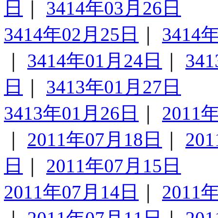
日
｜
3414年03月26日
3414年02月25日
｜
3414
｜
3414年01月24日
｜
34
日
｜
3413年01月27日
3413年01月26日
｜
2011
｜
2011年07月18日
｜
20
日
｜
2011年07月15日
2011年07月14日
｜
2011