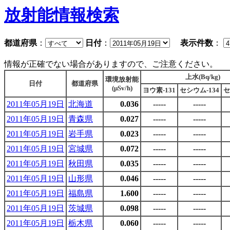
放射能情報検索
都道府県
：
日付
：
表示件数
：
情報が正確でない場合がありますので、ご注意ください。
上水(Bq/kg)
環境放射能
日付
都道府県
(μSv/h)
ヨウ素-131
セシウム-134
セ
2011年05月19日
北海道
0.036
-----
-----
2011年05月19日
青森県
0.027
-----
-----
2011年05月19日
岩手県
0.023
-----
-----
2011年05月19日
宮城県
0.072
-----
-----
2011年05月19日
秋田県
0.035
-----
-----
2011年05月19日
山形県
0.046
-----
-----
2011年05月19日
福島県
1.600
-----
-----
2011年05月19日
茨城県
0.098
-----
-----
2011年05月19日
栃木県
0.060
-----
-----