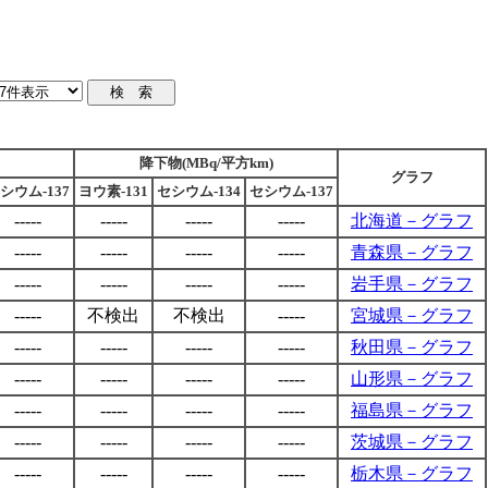
降下物(MBq/平方km)
グラフ
シウム-137
ヨウ素-131
セシウム-134
セシウム-137
-----
-----
-----
-----
北海道－グラフ
-----
-----
-----
-----
青森県－グラフ
-----
-----
-----
-----
岩手県－グラフ
-----
不検出
不検出
-----
宮城県－グラフ
-----
-----
-----
-----
秋田県－グラフ
-----
-----
-----
-----
山形県－グラフ
-----
-----
-----
-----
福島県－グラフ
-----
-----
-----
-----
茨城県－グラフ
-----
-----
-----
-----
栃木県－グラフ