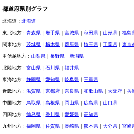
都道府県別グラフ
北海道：
北海道
東北地方：
青森県
｜
岩手県
｜
宮城県
｜
秋田県
｜
山形県
｜
福島
関東地方：
茨城県
｜
栃木県
｜
群馬県
｜
埼玉県
｜
千葉県
｜
東京
甲信越地方：
山梨県
｜
長野県
｜
新潟県
北陸地方：
富山県
｜
石川県
｜
福井県
東海地方：
静岡県
｜
愛知県
｜
岐阜県
｜
三重県
近畿地方：
滋賀県
｜
京都府
｜
奈良県
｜
和歌山県
｜
大阪府
｜
兵
中国地方：
鳥取県
｜
島根県
｜
岡山県
｜
広島県
｜
山口県
四国地方：
徳島県
｜
香川県
｜
愛媛県
｜
高知県
九州地方：
福岡県
｜
佐賀県
｜
長崎県
｜
熊本県
｜
大分県
｜
宮崎