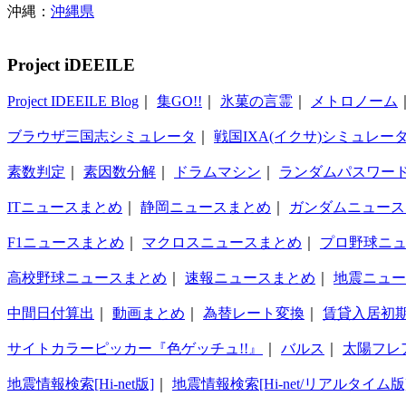
沖縄：
沖縄県
Project iDEEILE
Project IDEEILE Blog
｜
集GO!!
｜
氷菓の言霊
｜
メトロノーム
ブラウザ三国志シミュレータ
｜
戦国IXA(イクサ)シミュレー
素数判定
｜
素因数分解
｜
ドラムマシン
｜
ランダムパスワー
ITニュースまとめ
｜
静岡ニュースまとめ
｜
ガンダムニュース
F1ニュースまとめ
｜
マクロスニュースまとめ
｜
プロ野球ニ
高校野球ニュースまとめ
｜
速報ニュースまとめ
｜
地震ニュー
中間日付算出
｜
動画まとめ
｜
為替レート変換
｜
賃貸入居初
サイトカラーピッカー『色ゲッチュ!!』
｜
バルス
｜
太陽フレ
地震情報検索[Hi-net版]
｜
地震情報検索[Hi-net/リアルタイム版