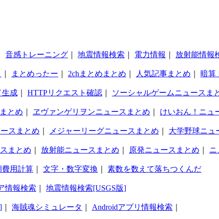
｜
音感トレーニング
｜
地震情報検索
｜
電力情報
｜
放射能情報
タ
｜
まとめったー
｜
2chまとめまとめ
｜
人気記事まとめ
｜
暗算
ド生成
｜
HTTPリクエスト確認
｜
ソーシャルゲームニュースま
まとめ
｜
ヱヴァンゲリヲンニュースまとめ
｜
けいおん！ニュ
ュースまとめ
｜
メジャーリーグニュースまとめ
｜
大学野球ニュ
スまとめ
｜
放射能ニュースまとめ
｜
原発ニュースまとめ
｜
ニ
期費用計算
｜
文字・数字変換
｜
素数を数えて落ちつくんだ
ア情報検索
｜
地震情報検索[USGS版]
]
｜
海賊魂シミュレータ
｜
Androidアプリ情報検索
｜