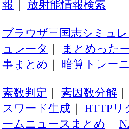
報
｜
放射能情報検索
ブラウザ三国志シミュレ
ュレータ
｜
まとめった
事まとめ
｜
暗算トレー
素数判定
｜
素因数分解
スワード生成
｜
HTTP
ームニュースまとめ
｜
N