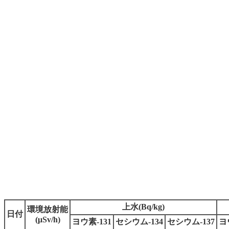
上水(Bq/kg)
環境放射能
日付
(μSv/h)
ヨウ素-131
セシウム-134
セシウム-137
ヨ