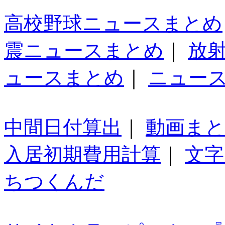
高校野球ニュースまとめ
震ニュースまとめ
｜
放
ュースまとめ
｜
ニュー
中間日付算出
｜
動画ま
入居初期費用計算
｜
文字
ちつくんだ