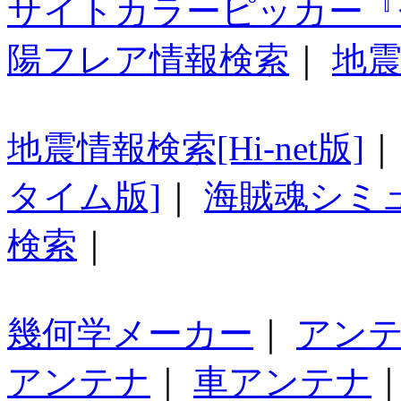
サイトカラーピッカー『
陽フレア情報検索
｜
地震
地震情報検索[Hi-net版]
タイム版]
｜
海賊魂シミ
検索
｜
幾何学メーカー
｜
アン
アンテナ
｜
車アンテナ