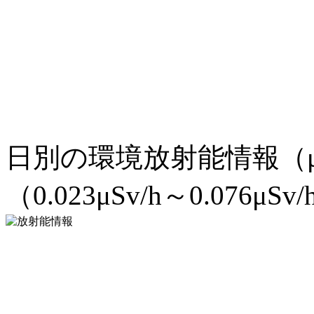
日別の環境放射能情報（μ
（0.023μSv/h～0.076μSv