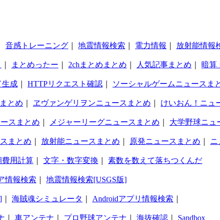
｜
音感トレーニング
｜
地震情報検索
｜
電力情報
｜
放射能情報
タ
｜
まとめったー
｜
2chまとめまとめ
｜
人気記事まとめ
｜
暗算
ド生成
｜
HTTPリクエスト確認
｜
ソーシャルゲームニュースま
まとめ
｜
ヱヴァンゲリヲンニュースまとめ
｜
けいおん！ニュ
ュースまとめ
｜
メジャーリーグニュースまとめ
｜
大学野球ニュ
スまとめ
｜
放射能ニュースまとめ
｜
原発ニュースまとめ
｜
ニ
期費用計算
｜
文字・数字変換
｜
素数を数えて落ちつくんだ
ア情報検索
｜
地震情報検索[USGS版]
]
｜
海賊魂シミュレータ
｜
Androidアプリ情報検索
｜
ナ
｜
車アンテナ
｜
プロ野球アンテナ
｜
海抜確認
｜
Sandbox