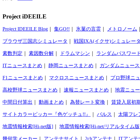
Project iDEEILE
Project IDEEILE Blog
｜
集GO!!
｜
氷菓の言霊
｜
メトロノーム
ブラウザ三国志シミュレータ
｜
戦国IXA(イクサ)シミュレー
素数判定
｜
素因数分解
｜
ドラムマシン
｜
ランダムパスワー
ITニュースまとめ
｜
静岡ニュースまとめ
｜
ガンダムニュース
F1ニュースまとめ
｜
マクロスニュースまとめ
｜
プロ野球ニ
高校野球ニュースまとめ
｜
速報ニュースまとめ
｜
地震ニュー
中間日付算出
｜
動画まとめ
｜
為替レート変換
｜
賃貸入居初
サイトカラーピッカー『色ゲッチュ!!』
｜
バルス
｜
太陽フレ
地震情報検索[Hi-net版]
｜
地震情報検索[Hi-net/リアルタイム版
幾何学メーカー
｜
アンテナサイト
｜
2chアンテナ
｜
ITアンテ