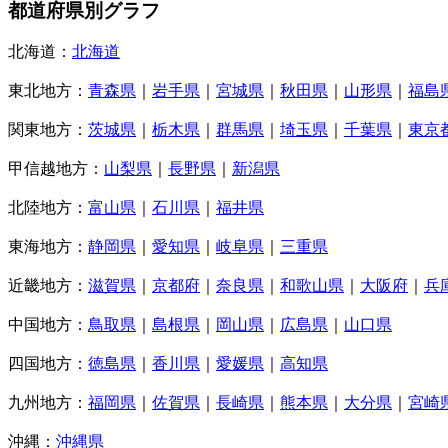
都道府県別グラフ
北海道：
北海道
東北地方：
青森県
｜
岩手県
｜
宮城県
｜
秋田県
｜
山形県
｜
福島
関東地方：
茨城県
｜
栃木県
｜
群馬県
｜
埼玉県
｜
千葉県
｜
東京
甲信越地方：
山梨県
｜
長野県
｜
新潟県
北陸地方：
富山県
｜
石川県
｜
福井県
東海地方：
静岡県
｜
愛知県
｜
岐阜県
｜
三重県
近畿地方：
滋賀県
｜
京都府
｜
奈良県
｜
和歌山県
｜
大阪府
｜
兵
中国地方：
鳥取県
｜
島根県
｜
岡山県
｜
広島県
｜
山口県
四国地方：
徳島県
｜
香川県
｜
愛媛県
｜
高知県
九州地方：
福岡県
｜
佐賀県
｜
長崎県
｜
熊本県
｜
大分県
｜
宮崎
沖縄：
沖縄県