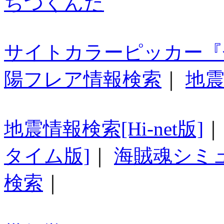
ちつくんだ
サイトカラーピッカー『
陽フレア情報検索
｜
地震
地震情報検索[Hi-net版]
タイム版]
｜
海賊魂シミ
検索
｜