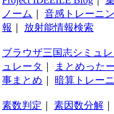
ノーム
｜
音感トレーニ
報
｜
放射能情報検索
ブラウザ三国志シミュレ
ュレータ
｜
まとめった
事まとめ
｜
暗算トレー
素数判定
｜
素因数分解