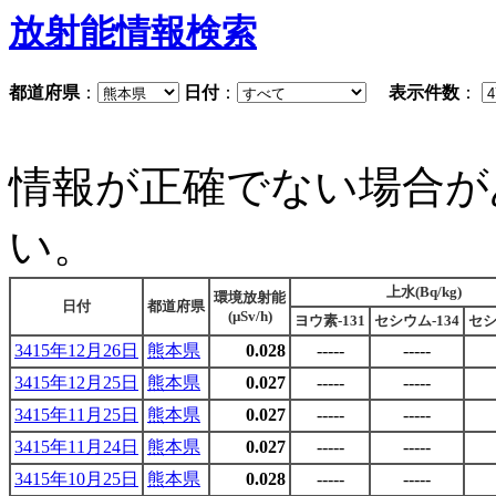
放射能情報検索
都道府県
：
日付
：
表示件数
：
情報が正確でない場合が
い。
上水(Bq/kg)
環境放射能
日付
都道府県
(μSv/h)
ヨウ素-131
セシウム-134
セシ
3415年12月26日
熊本県
0.028
-----
-----
3415年12月25日
熊本県
0.027
-----
-----
3415年11月25日
熊本県
0.027
-----
-----
3415年11月24日
熊本県
0.027
-----
-----
3415年10月25日
熊本県
0.028
-----
-----