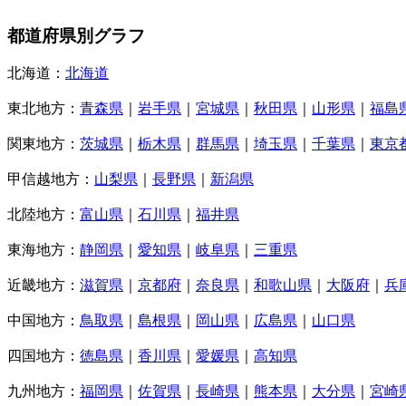
都道府県別グラフ
北海道：
北海道
東北地方：
青森県
｜
岩手県
｜
宮城県
｜
秋田県
｜
山形県
｜
福島
関東地方：
茨城県
｜
栃木県
｜
群馬県
｜
埼玉県
｜
千葉県
｜
東京
甲信越地方：
山梨県
｜
長野県
｜
新潟県
北陸地方：
富山県
｜
石川県
｜
福井県
東海地方：
静岡県
｜
愛知県
｜
岐阜県
｜
三重県
近畿地方：
滋賀県
｜
京都府
｜
奈良県
｜
和歌山県
｜
大阪府
｜
兵
中国地方：
鳥取県
｜
島根県
｜
岡山県
｜
広島県
｜
山口県
四国地方：
徳島県
｜
香川県
｜
愛媛県
｜
高知県
九州地方：
福岡県
｜
佐賀県
｜
長崎県
｜
熊本県
｜
大分県
｜
宮崎