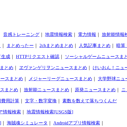
｜
音感トレーニング
｜
地震情報検索
｜
電力情報
｜
放射能情報
タ
｜
まとめったー
｜
2chまとめまとめ
｜
人気記事まとめ
｜
暗算
ド生成
｜
HTTPリクエスト確認
｜
ソーシャルゲームニュースま
まとめ
｜
ヱヴァンゲリヲンニュースまとめ
｜
けいおん！ニュ
ュースまとめ
｜
メジャーリーグニュースまとめ
｜
大学野球ニュ
スまとめ
｜
放射能ニュースまとめ
｜
原発ニュースまとめ
｜
ニ
期費用計算
｜
文字・数字変換
｜
素数を数えて落ちつくんだ
ア情報検索
｜
地震情報検索[USGS版]
]
｜
海賊魂シミュレータ
｜
Androidアプリ情報検索
｜