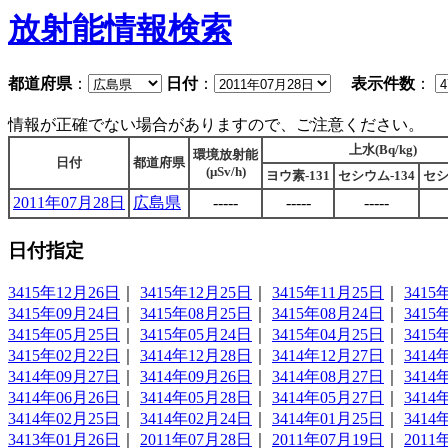
放射能情報検索
都道府県
：
日付
：
表示件数
：
情報が正確でない場合がありますので、ご注意ください。
上水(Bq/kg)
環境放射能
日付
都道府県
(μSv/h)
ヨウ素-131
セシウム-134
セシ
2011年07月28日
広島県
-----
-----
-----
日付指定
3415年12月26日
｜
3415年12月25日
｜
3415年11月25日
｜
3415
3415年09月24日
｜
3415年08月25日
｜
3415年08月24日
｜
3415
3415年05月25日
｜
3415年05月24日
｜
3415年04月25日
｜
3415
3415年02月22日
｜
3414年12月28日
｜
3414年12月27日
｜
3414
3414年09月27日
｜
3414年09月26日
｜
3414年08月27日
｜
3414
3414年06月26日
｜
3414年05月28日
｜
3414年05月27日
｜
3414
3414年02月25日
｜
3414年02月24日
｜
3414年01月25日
｜
3414
3413年01月26日
｜
2011年07月28日
｜
2011年07月19日
｜
2011