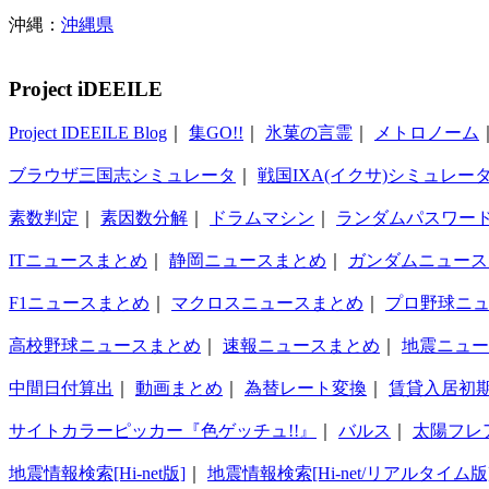
沖縄：
沖縄県
Project iDEEILE
Project IDEEILE Blog
｜
集GO!!
｜
氷菓の言霊
｜
メトロノーム
ブラウザ三国志シミュレータ
｜
戦国IXA(イクサ)シミュレー
素数判定
｜
素因数分解
｜
ドラムマシン
｜
ランダムパスワー
ITニュースまとめ
｜
静岡ニュースまとめ
｜
ガンダムニュース
F1ニュースまとめ
｜
マクロスニュースまとめ
｜
プロ野球ニ
高校野球ニュースまとめ
｜
速報ニュースまとめ
｜
地震ニュー
中間日付算出
｜
動画まとめ
｜
為替レート変換
｜
賃貸入居初
サイトカラーピッカー『色ゲッチュ!!』
｜
バルス
｜
太陽フレ
地震情報検索[Hi-net版]
｜
地震情報検索[Hi-net/リアルタイム版