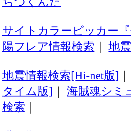
ちつくんだ
サイトカラーピッカー『
陽フレア情報検索
｜
地震
地震情報検索[Hi-net版]
タイム版]
｜
海賊魂シミ
検索
｜