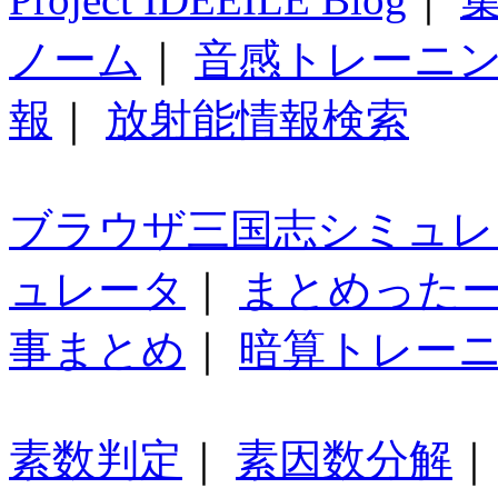
ノーム
｜
音感トレーニ
報
｜
放射能情報検索
ブラウザ三国志シミュレ
ュレータ
｜
まとめった
事まとめ
｜
暗算トレー
素数判定
｜
素因数分解