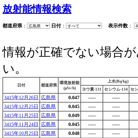
放射能情報検索
都道府県
：
日付
：
表示件数
：
情報が正確でない場合が
い。
上水(Bq/kg)
環境放射能
日付
都道府県
(μSv/h)
ヨウ素-131
セシウム-134
セシ
3415年12月26日
広島県
0.047
-----
-----
3415年12月25日
広島県
0.045
-----
-----
3415年11月25日
広島県
0.049
-----
-----
3415年11月24日
広島県
0.045
-----
-----
3415年10月25日
広島県
0.048
-----
-----