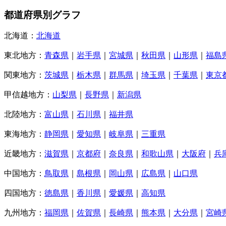
都道府県別グラフ
北海道：
北海道
東北地方：
青森県
｜
岩手県
｜
宮城県
｜
秋田県
｜
山形県
｜
福島
関東地方：
茨城県
｜
栃木県
｜
群馬県
｜
埼玉県
｜
千葉県
｜
東京
甲信越地方：
山梨県
｜
長野県
｜
新潟県
北陸地方：
富山県
｜
石川県
｜
福井県
東海地方：
静岡県
｜
愛知県
｜
岐阜県
｜
三重県
近畿地方：
滋賀県
｜
京都府
｜
奈良県
｜
和歌山県
｜
大阪府
｜
兵
中国地方：
鳥取県
｜
島根県
｜
岡山県
｜
広島県
｜
山口県
四国地方：
徳島県
｜
香川県
｜
愛媛県
｜
高知県
九州地方：
福岡県
｜
佐賀県
｜
長崎県
｜
熊本県
｜
大分県
｜
宮崎