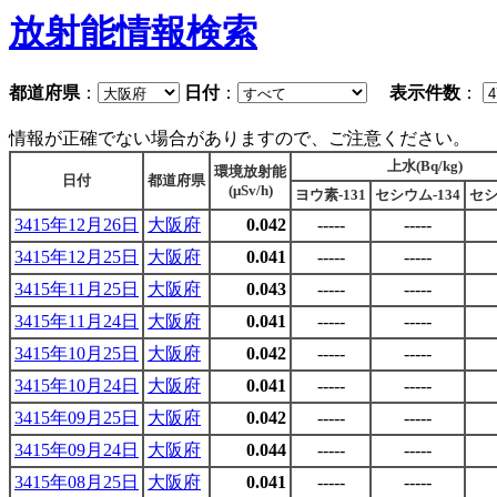
放射能情報検索
都道府県
：
日付
：
表示件数
：
情報が正確でない場合がありますので、ご注意ください。
上水(Bq/kg)
環境放射能
日付
都道府県
(μSv/h)
ヨウ素-131
セシウム-134
セシ
3415年12月26日
大阪府
0.042
-----
-----
3415年12月25日
大阪府
0.041
-----
-----
3415年11月25日
大阪府
0.043
-----
-----
3415年11月24日
大阪府
0.041
-----
-----
3415年10月25日
大阪府
0.042
-----
-----
3415年10月24日
大阪府
0.041
-----
-----
3415年09月25日
大阪府
0.042
-----
-----
3415年09月24日
大阪府
0.044
-----
-----
3415年08月25日
大阪府
0.041
-----
-----