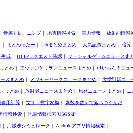
｜
音感トレーニング
｜
地震情報検索
｜
電力情報
｜
放射能情報
タ
｜
まとめったー
｜
2chまとめまとめ
｜
人気記事まとめ
｜
暗算
ド生成
｜
HTTPリクエスト確認
｜
ソーシャルゲームニュースま
まとめ
｜
ヱヴァンゲリヲンニュースまとめ
｜
けいおん！ニュ
ュースまとめ
｜
メジャーリーグニュースまとめ
｜
大学野球ニュ
スまとめ
｜
放射能ニュースまとめ
｜
原発ニュースまとめ
｜
ニ
期費用計算
｜
文字・数字変換
｜
素数を数えて落ちつくんだ
ア情報検索
｜
地震情報検索[USGS版]
]
｜
海賊魂シミュレータ
｜
Androidアプリ情報検索
｜