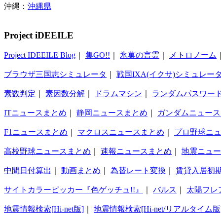
沖縄：
沖縄県
Project iDEEILE
Project IDEEILE Blog
｜
集GO!!
｜
氷菓の言霊
｜
メトロノーム
ブラウザ三国志シミュレータ
｜
戦国IXA(イクサ)シミュレー
素数判定
｜
素因数分解
｜
ドラムマシン
｜
ランダムパスワー
ITニュースまとめ
｜
静岡ニュースまとめ
｜
ガンダムニュース
F1ニュースまとめ
｜
マクロスニュースまとめ
｜
プロ野球ニ
高校野球ニュースまとめ
｜
速報ニュースまとめ
｜
地震ニュー
中間日付算出
｜
動画まとめ
｜
為替レート変換
｜
賃貸入居初
サイトカラーピッカー『色ゲッチュ!!』
｜
バルス
｜
太陽フレ
地震情報検索[Hi-net版]
｜
地震情報検索[Hi-net/リアルタイム版