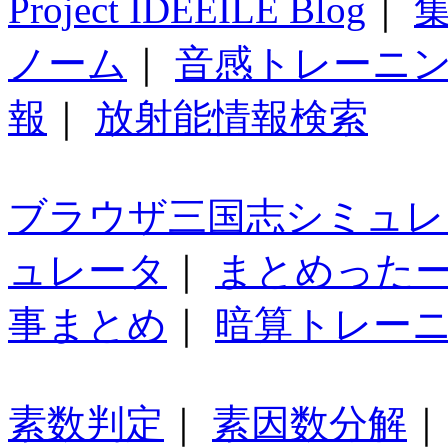
Project IDEEILE Blog
｜
集
ノーム
｜
音感トレーニ
報
｜
放射能情報検索
ブラウザ三国志シミュレ
ュレータ
｜
まとめった
事まとめ
｜
暗算トレー
素数判定
｜
素因数分解