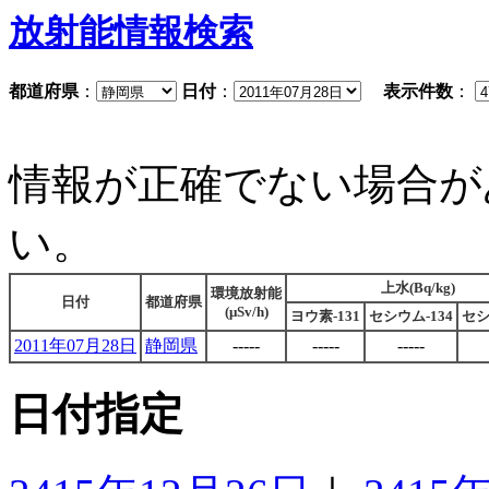
放射能情報検索
都道府県
：
日付
：
表示件数
：
情報が正確でない場合が
い。
上水(Bq/kg)
環境放射能
日付
都道府県
(μSv/h)
ヨウ素-131
セシウム-134
セシ
2011年07月28日
静岡県
-----
-----
-----
日付指定