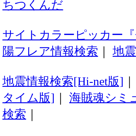
ちつくんだ
サイトカラーピッカー『
陽フレア情報検索
｜
地震
地震情報検索[Hi-net版]
タイム版]
｜
海賊魂シミ
検索
｜