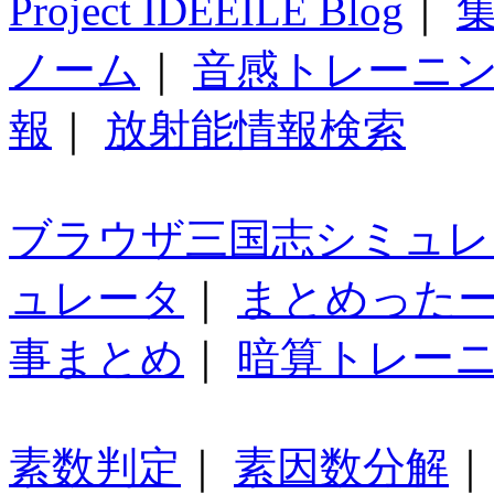
Project IDEEILE Blog
｜
集
ノーム
｜
音感トレーニ
報
｜
放射能情報検索
ブラウザ三国志シミュレ
ュレータ
｜
まとめった
事まとめ
｜
暗算トレー
素数判定
｜
素因数分解