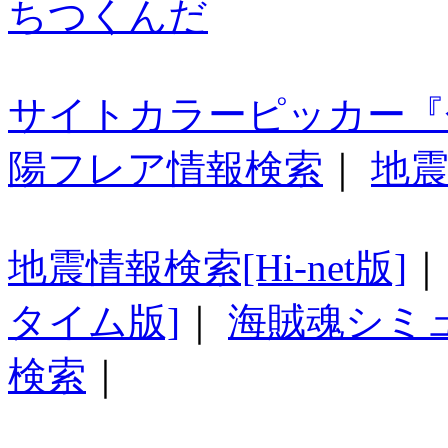
ちつくんだ
サイトカラーピッカー『
陽フレア情報検索
｜
地震
地震情報検索[Hi-net版]
タイム版]
｜
海賊魂シミ
検索
｜