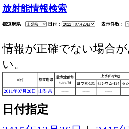
放射能情報検索
都道府県
：
日付
：
表示件数
：
情報が正確でない場合が
い。
上水(Bq/kg)
環境放射能
日付
都道府県
(μSv/h)
ヨウ素-131
セシウム-134
セシ
2011年07月28日
山梨県
-----
-----
-----
日付指定